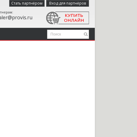
Стать партнёром
Вход для партнёров
тнерам:
aler@provis.ru