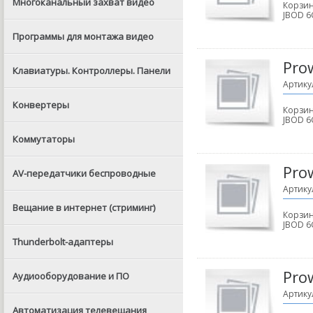
Многоканальный захват видео
Корзин
JBOD 6
Программы для монтажа видео
Pro
Клавиатуры. Контроллеры. Панели
Артику
Конвертеры
Корзин
JBOD 6
Коммутаторы
Pro
AV-передатчики беспроводные
Артику
Вещание в интернет (стриминг)
Корзин
JBOD 6
Thunderbolt-адаптеры
Pro
Аудиооборудование и ПО
Артику
Автоматизация телевещания