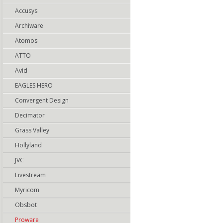
Accusys
Archiware
Atomos
ATTO
Avid
EAGLES HERO
Convergent Design
Decimator
Grass Valley
Hollyland
JVC
Livestream
Myricom
Obsbot
Proware