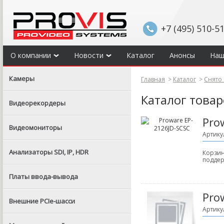
+7 (495) 510-5
О компании
Новости
Каталог
Анонсы
Наш
Камеры
Главная
>
Каталог
>
Снято 
Каталог това
Видеорекордеры
Pro
Видеомониторы
Артику
Анализаторы SDI, IP, HDR
Корзин
поддер
Платы ввода-вывода
Pro
Внешние PCIe-шасси
Артику