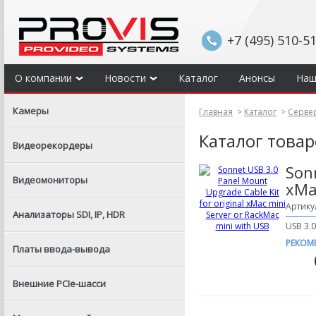
+7 (495) 510-5
О компании
Новости
Каталог
Анонсы
Наш
Камеры
Главная
>
Каталог
>
Сервер
Каталог това
Видеорекордеры
Son
Видеомониторы
xMa
Артику
Анализаторы SDI, IP, HDR
USB 3.0
РЕКОМ
Платы ввода-вывода
Внешние PCIe-шасси