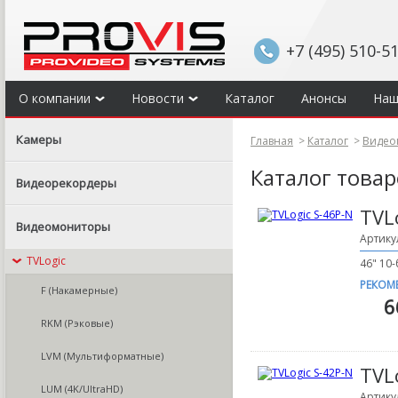
+7 (495) 510-5
О компании
Новости
Каталог
Анонсы
Наш
Камеры
Главная
>
Каталог
>
Видео
Каталог това
Видеорекордеры
TVL
Видеомониторы
Артику
TVLogic
46" 10
РЕКОМ
F (Накамерные)
6
RKM (Рэковые)
LVM (Мультиформатные)
TVL
LUM (4K/UltraHD)
Артику