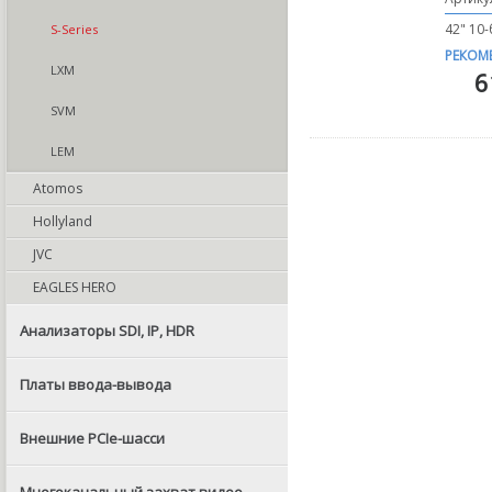
42" 10
S-Series
РЕКОМ
LXM
6
SVM
LEM
Atomos
Hollyland
JVC
EAGLES HERO
Анализаторы SDI, IP, HDR
Платы ввода-вывода
Внешние PCIe-шасси