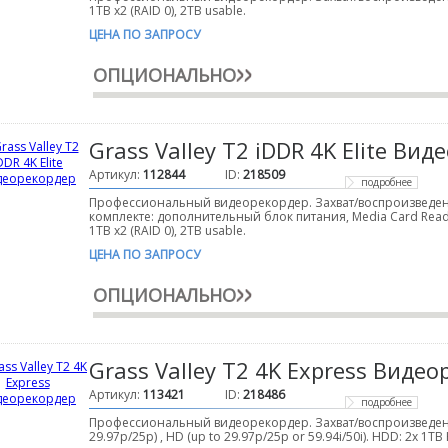
1TB x2 (RAID 0), 2TB usable.
ЦЕНА ПО ЗАПРОСУ
ОПЦИОНАЛЬНО
Grass Valley T2 iDDR 4K Elite Ви
Артикул:
112844
ID:
218509
подробнее
Профессиональный видеорекордер. Захват/воспроизведение
комплекте: дополнительный блок питания, Media Card Reader Ba
1TB x2 (RAID 0), 2TB usable.
ЦЕНА ПО ЗАПРОСУ
ОПЦИОНАЛЬНО
Grass Valley T2 4K Express Виде
Артикул:
113421
ID:
218486
подробнее
Профессиональный видеорекордер. Захват/воспроизведени
29.97p/25p) , HD (up to 29.97p/25p or 59.94i/50i). HDD: 2x 1TB