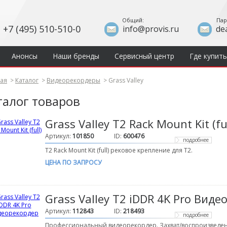
Общий:
Пар
+7 (495) 510-510-0
info@provis.ru
de
Анонсы
Наши бренды
Сервисный центр
Где купить
ная
>
Каталог
>
Видеорекордеры
>
Grass Valley
талог товаров
Grass Valley T2 Rack Mount Kit (ful
Артикул:
101850
ID:
600476
подробнее
T2 Rack Mount Kit (full) рековое крепление для T2.
ЦЕНА ПО ЗАПРОСУ
Grass Valley T2 iDDR 4K Pro Вид
Артикул:
112843
ID:
218493
подробнее
Профессиональный видеорекордер. Захват/воспроизведение