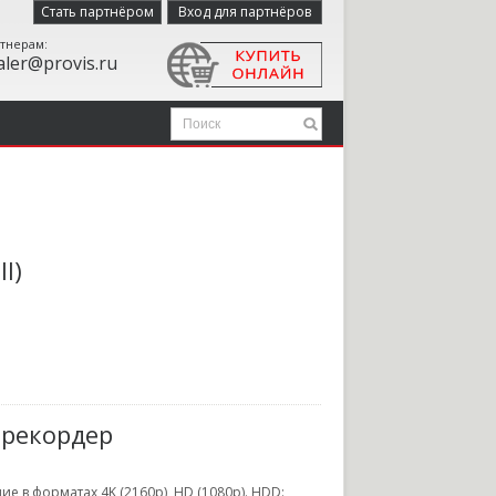
Стать партнёром
Вход для партнёров
тнерам:
aler@provis.ru
l)
еорекордер
 в форматах 4K (2160p), HD (1080p). HDD: