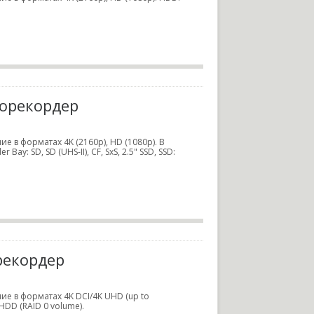
деорекордер
 в форматах 4K (2160p), HD (1080p). В
y: SD, SD (UHS-II), CF, SxS, 2.5" SSD, SSD:
орекордер
е в форматах 4K DCI/4K UHD (up to
 HDD (RAID 0 volume).