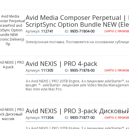
Avid Media Composer Perpetual |
ScriptSync Option Bundle NEW (Ele
Артикул:
112741
ID:
9935-71804-00
Электронная поставка. Поставляется на основании сублиц
Avid NEXIS | PRO 4-pack
Артикул:
111305
ID:
9935-71878-00
4 х Avid NEXIS | PRO 20TB Engine, 4 х лицензии axleStarter*
входят. *- axleStarter- лицензия axle Video Media Managem
Mac mini или Mac Pro.
Avid NEXIS | PRO 3-pack Дисковы
Артикул:
111304
ID:
9935-71877-00
3 х Avid NEXIS | PRO 20TB Engine, 3 х лицензии axleStarter*