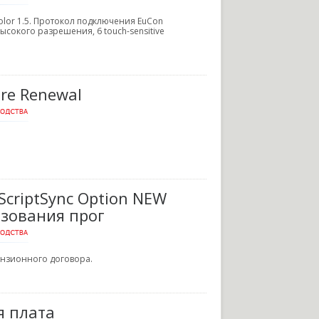
lor 1.5. Протокол подключения EuCon
высокого разрешения, 6 touch-sensitive
are Renewal
ScriptSync Option NEW
льзования прог
ензионного договора.
ая плата