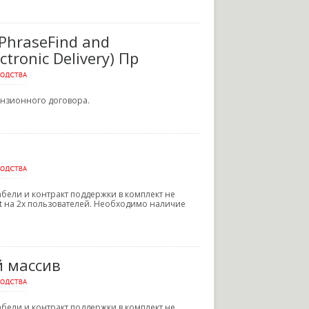
 PhraseFind and
ctronic Delivery) Пр
ензионного договора.
, кабели и контракт поддержки в комплект не
ent на 2х пользователей. Необходимо наличие
й массив
, кабели и контракт поддержки в комплект не