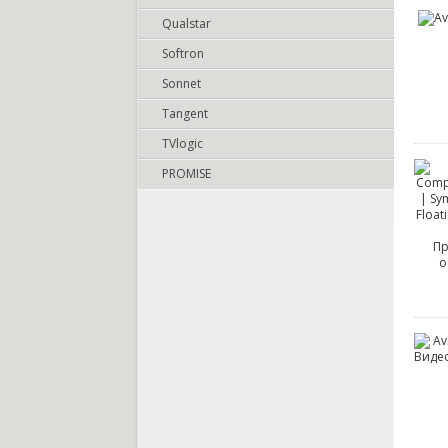
Qualstar
Softron
Sonnet
Tangent
TVlogic
PROMISE