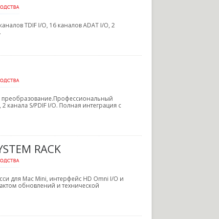
налов TDIF I/O, 16 каналов ADAT I/O, 2
.
/A преобразование.Профессиональный
 2 канала S/PDIF I/O. Полная интеграция с
SYSTEM RACK
сси для Mac Mini, интерфейс HD Omni I/O и
трактом обновлений и технической