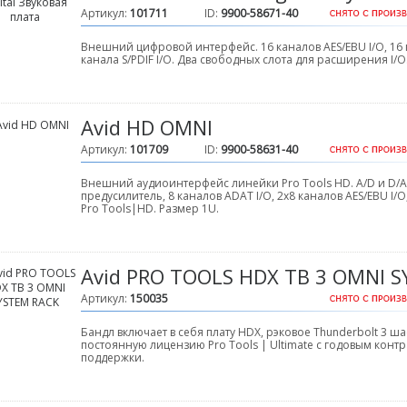
Артикул:
101711
ID:
9900-58671-40
Внешний цифровой интерфейс. 16 каналов AES/EBU I/O, 16 ка
канала S/PDIF I/O. Два свободных слота для расширения I/O
Avid HD OMNI
Артикул:
101709
ID:
9900-58631-40
Внешний аудиоинтерфейс линейки Pro Tools HD. A/D и D
предусилитель, 8 каналов ADAT I/O, 2x8 каналов AES/EBU I/O,
Pro Tools|HD. Размер 1U.
Avid PRO TOOLS HDX TB 3 OMNI 
Артикул:
150035
Бандл включает в себя плату HDX, рэковое Thunderbolt 3 ша
постоянную лицензию Pro Tools | Ultimate с годовым кон
поддержки.