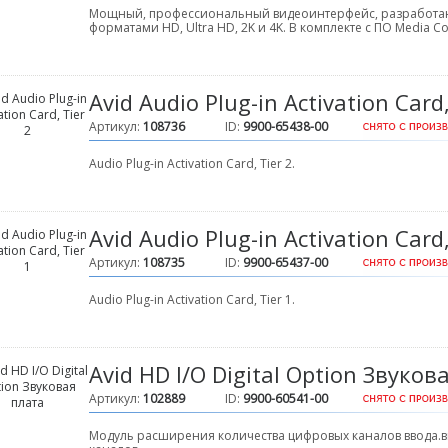
Мощный, профессиональный видеоинтерфейс, разработан
форматами HD, Ultra HD, 2K и 4K. В комплекте с ПО Media C
Avid Audio Plug-in Activation Card,
Артикул:
108736
ID:
9900-65438-00
Audio Plug-in Activation Card, Tier 2.
Avid Audio Plug-in Activation Card,
Артикул:
108735
ID:
9900-65437-00
Audio Plug-in Activation Card, Tier 1.
Avid HD I/O Digital Option Звуков
Артикул:
102889
ID:
9900-60541-00
Модуль расширения количества цифровых каналов ввода.вы