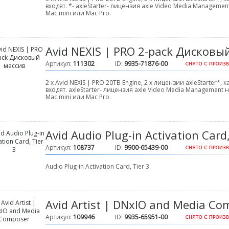
входят. *- axleStarter- лицензия axle Video Media Managem
Mac mini или Mac Pro.
Avid NEXIS | PRO 2-pack Дисковы
Артикул:
111302
ID:
9935-71876-00
2 х Avid NEXIS | PRO 20TB Engine, 2 х лицензии axleStarter*
входят. axleStarter- лицензия axle Video Media Managemen
Mac mini или Mac Pro.
Avid Audio Plug-in Activation Card,
Артикул:
108737
ID:
9900-65439-00
Audio Plug-in Activation Card, Tier 3.
Avid Artist | DNxIO and Media Co
Артикул:
109946
ID:
9935-65951-00