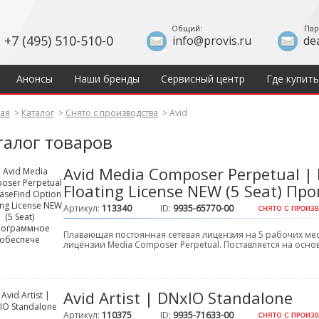
Общий:
Пар
+7 (495) 510-510-0
info@provis.ru
de
Анонсы
Наши бренды
Сервисный центр
Где купить
ная
>
Каталог
>
Снято с производства
>
Avid
талог товаров
Avid Media Composer Perpetual | 
Floating License NEW (5 Seat) П
Артикул:
113340
ID:
9935-65770-00
Плавающая постоянная сетевая лицензия на 5 рабочих ме
лицензии Media Composer Perpetual. Поставляется на осн
Avid Artist | DNxIO Standalone
Артикул:
110375
ID:
9935-71633-00