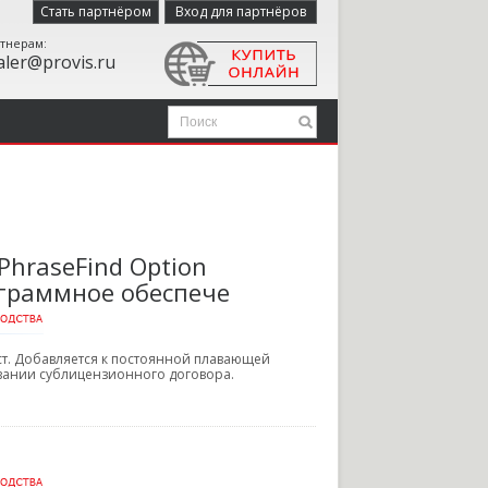
Стать партнёром
Вход для партнёров
тнерам:
aler@provis.ru
PhraseFind Option
рограммное обеспече
ст. Добавляется к постоянной плавающей
овании сублицензионного договора.