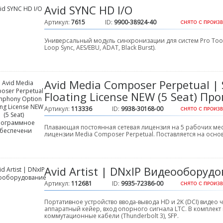
Avid SYNC HD I/O
Артикул:
7615
ID:
9900-38924-40
Универсальный модуль синхронизации для систем Pro Tools 
Loop Sync, AES/EBU, ADAT, Black Burst).
Avid Media Composer Perpetual |
Floating License NEW (5 Seat) П
Артикул:
113336
ID:
9938-30168-00
Плавающая постоянная сетевая лицензия на 5 рабочих ме
лицензии Media Composer Perpetual. Поставляется на осн
Avid Artist | DNxIP Видеооборуд
Артикул:
112681
ID:
9935-72386-00
Портативное устройство ввода-вывода HD и 2K (DCI) видео чер
аппаратный кейер, вход опорного сигнала LTC. В комплект
коммутационные кабели (Thunderbolt 3), SFP.