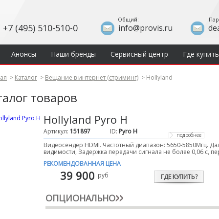
Общий:
Пар
+7 (495) 510-510-0
info@provis.ru
de
Анонсы
Наши бренды
Сервисный центр
Где купить
ная
>
Каталог
>
Вещание в интернет (стриминг)
>
Hollyland
талог товаров
Hollyland Pyro H
Артикул:
151897
ID:
Pyro H
подробнее
Видеосендер HDMI. Частотный диапазон: 5650-5850Мгц. Да
видимости, Задержка передачи сигнала не более 0,06 с, пе
РЕКОМЕНДОВАННАЯ ЦЕНА
39 900
руб
ГДЕ КУПИТЬ?
ОПЦИОНАЛЬНО