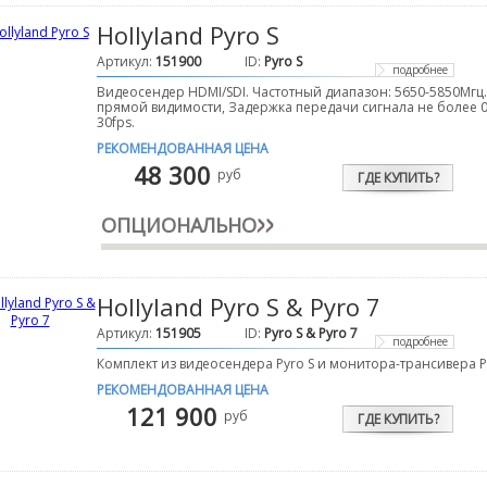
Hollyland Pyro S
Артикул:
151900
ID:
Pyro S
подробнее
Видеосендер HDMI/SDI. Частотный диапазон: 5650-5850Мгц.
прямой видимости, Задержка передачи сигнала не более 0
30fps.
РЕКОМЕНДОВАННАЯ ЦЕНА
48 300
руб
ГДЕ КУПИТЬ?
ОПЦИОНАЛЬНО
Hollyland Pyro S & Pyro 7
Артикул:
151905
ID:
Pyro S & Pyro 7
подробнее
Комплект из видеосендера Pyro S и монитора-трансивера Py
РЕКОМЕНДОВАННАЯ ЦЕНА
121 900
руб
ГДЕ КУПИТЬ?