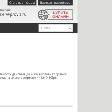
Стать партнёром
Вход для партнёров
тнерам:
aler@provis.ru
льность действия до 400м в условиях прямой
редача видео в формате 4K UHD 30fps.