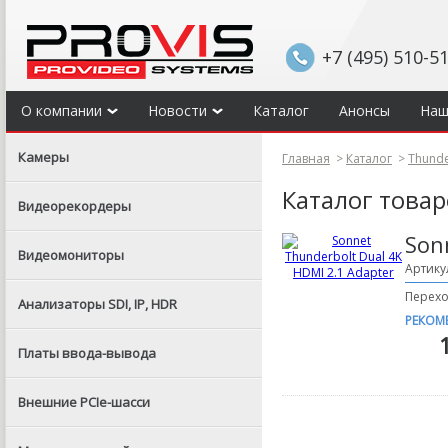
+7 (495) 510-5
О компании
Новости
Каталог
Анонсы
Наш
Камеры
Главная
>
Каталог
>
Thunde
Каталог това
Видеорекордеры
Son
Видеомониторы
Артику
Перехо
Анализаторы SDI, IP, HDR
РЕКОМ
Платы ввода-вывода
Внешние PCIe-шасси