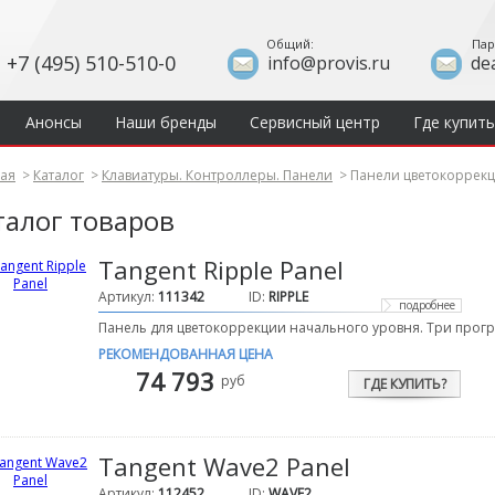
Общий:
Пар
+7 (495) 510-510-0
info@provis.ru
de
Анонсы
Наши бренды
Сервисный центр
Где купить
ная
>
Каталог
>
Клавиатуры. Контроллеры. Панели
>
Панели цветокоррекц
талог товаров
Tangent Ripple Panel
Артикул:
111342
ID:
RIPPLE
подробнее
Панель для цветокоррекции начального уровня. Три прог
РЕКОМЕНДОВАННАЯ ЦЕНА
74 793
руб
ГДЕ КУПИТЬ?
Tangent Wave2 Panel
Артикул:
112452
ID:
WAVE2