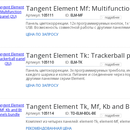
Tangent Element Mf: Multifunctio
Артикул:
105111
ID:
ELM-MF
подробнее
Панель цветокоррекции. 12х программируемых кнопок, 1х 
USB. Возможность совместной работы с другими панелями 
ЦЕНА ПО ЗАПРОСУ
Tangent Element Tk: Trackerball p
Артикул:
105110
ID:
ELM-TK
подробнее
Панель цветокоррекции. 3х программируемых трекбола, и
каждого шарика и колеса. Питание и соединение через по
другими панелями серии Element.
ЦЕНА ПО ЗАПРОСУ
Tangent Element Tk, Mf, Kb and B
Артикул:
105114
ID:
TD-ELM-BDL-BE
подробнее
Комплект из четырех панелей: element-Tk, element-Mf, elemen
РЕКОМЕНДОВАННАЯ ЦЕНА