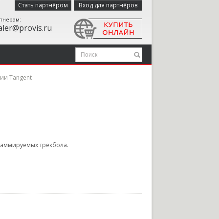
Стать партнёром
Вход для партнёров
тнерам:
aler@provis.ru
ии Tangent
раммируемых трекбола.