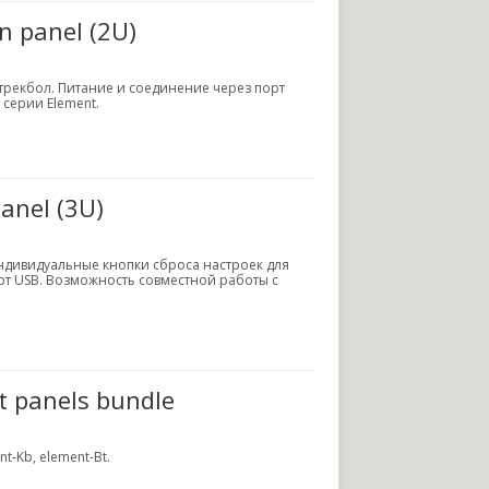
n panel (2U)
трекбол. Питание и соединение через порт
серии Element.
anel (3U)
ндивидуальные кнопки сброса настроек для
рт USB. Возможность совместной работы с
t panels bundle
t-Kb, element-Bt.