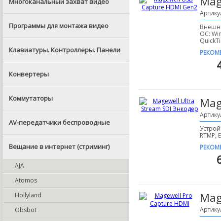
Mag
Многоканальный захват видео
Артику
Программы для монтажа видео
Внешне
ОС: Wi
QuickT
Клавиатуры. Контроллеры. Панели
РЕКОМ
Конвертеры
Коммутаторы
Mag
Артику
AV-передатчики беспроводные
Устрой
RTMP, E
Вещание в интернет (стриминг)
РЕКОМ
AJA
Atomos
Mag
Hollyland
Артику
Obsbot