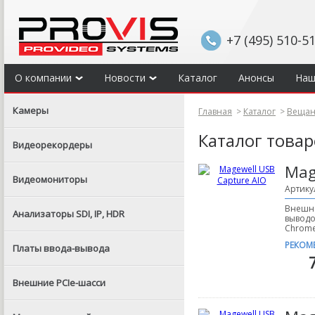
+7 (495) 510-5
О компании
Новости
Каталог
Анонсы
Наш
Камеры
Главная
>
Каталог
>
Вещани
Каталог това
Видеорекордеры
Mag
Видеомониторы
Артику
Внешне
Анализаторы SDI, IP, HDR
выводо
Chrome
РЕКОМ
Платы ввода-вывода
Внешние PCIe-шасси