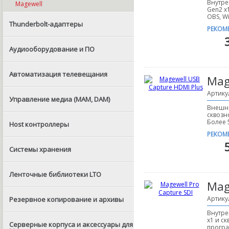
Внутре
Magewell
Gen2 x
OBS, Wi
Thunderbolt-адаптеры
РЕКОМ
Аудиооборудование и ПО
Автоматизация телевещания
Mag
Артику
Управление медиа (MAM, DAM)
Внешне
сквозн
Более 
Host контроллеры
РЕКОМ
Системы хранения
Ленточные библиотеки LTO
Mag
Артику
Резервное копирование и архивы
Внутре
x1 и с
Серверные корпуса и аксессуары для
програ