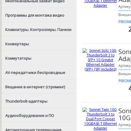
Многоканальный захват видео
Артику
Внешни
Программы для монтажа видео
РЕКОМ
Клавиатуры. Контроллеры. Панели
Конвертеры
Son
Adap
Коммутаторы
Артику
AV-передатчики беспроводные
Внешний
РЕКОМ
Вещание в интернет (стриминг)
Thunderbolt-адаптеры
Son
Аудиооборудование и ПО
10G
Артику
Автоматизация телевещания