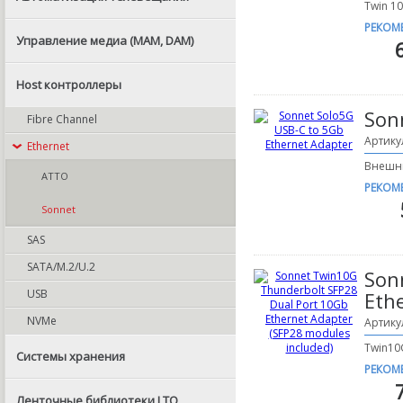
Twin 10
РЕКОМ
Управление медиа (MAM, DAM)
Host контроллеры
Son
Fibre Channel
Артику
Ethernet
Внешни
ATTO
РЕКОМ
Sonnet
SAS
SATA/M.2/U.2
Son
USB
Eth
NVMe
Артику
Twin10G
Системы хранения
РЕКОМ
Ленточные библиотеки LTO