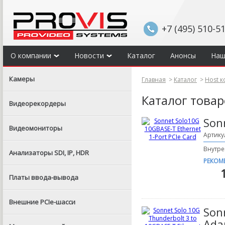
+7 (495) 510-5
О компании
Новости
Каталог
Анонсы
Наш
Камеры
Главная
>
Каталог
>
Host 
Каталог това
Видеорекордеры
Son
Видеомониторы
Артику
Внутре
Анализаторы SDI, IP, HDR
РЕКОМ
Платы ввода-вывода
Внешние PCIe-шасси
Son
Ada