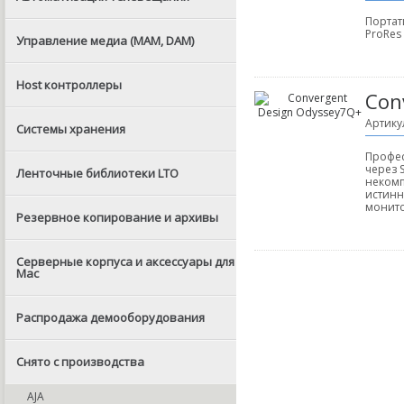
Портат
ProRes 
Управление медиа (MAM, DAM)
Host контроллеры
Con
Артику
Системы хранения
Профес
через 
Ленточные библиотеки LTO
некомп
истинн
монито
Резервное копирование и архивы
Серверные корпуса и аксессуары для
Mac
Распродажа демооборудования
Снято с производства
AJA