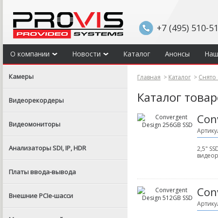
+7 (495) 510-5
О компании
Новости
Каталог
Анонсы
Наш
Камеры
Главная
>
Каталог
>
Снято 
Каталог това
Видеорекордеры
Con
Видеомониторы
Артику
Анализаторы SDI, IP, HDR
2,5" S
видеор
Платы ввода-вывода
Con
Внешние PCIe-шасси
Артику