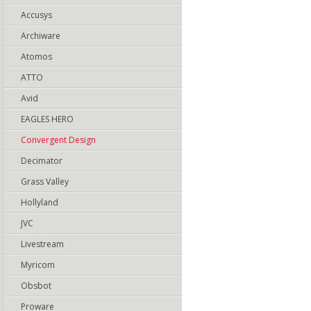
Accusys
Archiware
Atomos
ATTO
Avid
EAGLES HERO
Convergent Design
Decimator
Grass Valley
Hollyland
JVC
Livestream
Myricom
Obsbot
Proware