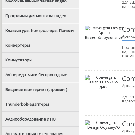
Многоканальный захват видео
2,5" S
видеор
Программы для монтажа видео
Con
Клавиатуры. Контроллеры. Панели
Артику
Конвертеры
Портат
видеос
В комп
Коммутаторы
AV-передатчики беспроводные
Con
Артику
Вещание в интернет (стриминг)
2,5" S
видеор
Thunderbolt-адаптеры
Аудиооборудование и ПО
Con
Артику
Автоматизация телевещания