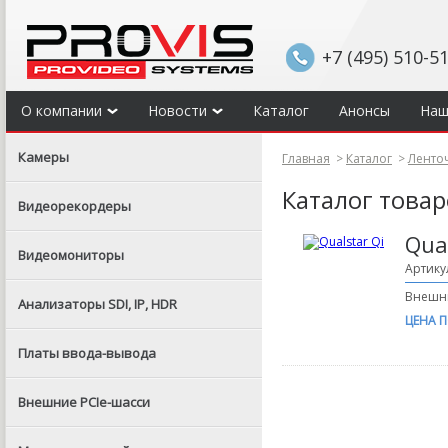
+7 (495) 510-5
О компании
Новости
Каталог
Анонсы
Наш
Камеры
Главная
>
Каталог
>
Ленто
Каталог това
Видеорекордеры
Qua
Видеомониторы
Артику
Внешни
Анализаторы SDI, IP, HDR
ЦЕНА 
Платы ввода-вывода
Внешние PCIe-шасси