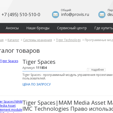
Общий:
Пар
+7 (495) 510-510-0
info@provis.ru
de
Анонсы
Наши бренды
Сервисный центр
Где купить
ная
>
Каталог
>
Системы хранения
>
Tiger Technology
>
Программные мод
талог товаров
Tiger Spaces
Артикул:
111854
подробнее
Tiger Spaces - программный модуль управления проектам
пользователей.
ЦЕНА ПО ЗАПРОСУ
Tiger Spaces|MAM Media Asset 
IMC Technologies Право исполь