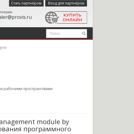
Стать партнёром
Вход для партнёров
тнерам:
aler@provis.ru
ули
и и рабочими пространствами
Management module by
зования программного