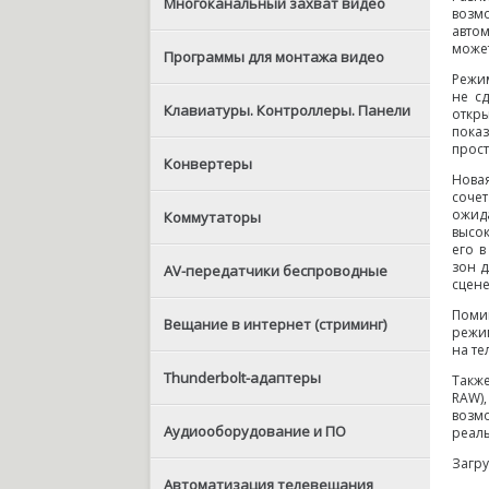
Многоканальный захват видео
возм
автом
может
Программы для монтажа видео
Режим
не с
Клавиатуры. Контроллеры. Панели
откр
пока
прост
Конвертеры
Нова
соче
ожида
Коммутаторы
высок
его в
зон д
AV-передатчики беспроводные
сцене
Помим
Вещание в интернет (стриминг)
режим
на те
Thunderbolt-адаптеры
Также
RAW),
возмо
Аудиооборудование и ПО
реаль
Загр
Автоматизация телевещания