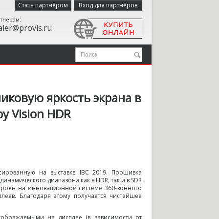
Стать партнёром
Вход для партнёров
тнерам:
aler@provis.ru
иковую яркость экрана в
y Vision HDR
сированную на выставке IBC 2019. Прошивка
 динамического диапазона как в HDR, так и в SDR
остроен на инновационной системе 360-зонного
плеев. Благодаря этому получается чистейшее
тображаемыми на дисплее (в зависимости от