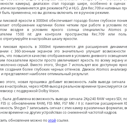
ожности камеры), диапазон стал гораздо шире, особенно в сценах
атически применяется для режимов PQ и HLG. Для Rec.709 и нативных про
 быть применена, но вы должны включить ее в ручном режиме.
 пиковой яркости в 3000nit обеспечивает гораздо более глубокое поним
делает отображение картинки более четким при работе в условиях п
ытом воздухе в условиях яркого солнца специалисты Atomos 
зателем 1500 nit для контроля пространства Rec.709 или поль
о отрегулируйте в настройках шкалу яркости.
я пиковая яркость в 3000nit применяется для расширения динамич
тании с 360-зонным экраном это значительно улучшит возможности
ть, что повысится качество отображения в условиях дневного освещения,
им показателем яркости просто увеличивают яркость по всему экрану 
 молочно-серый. Вместо этого, Shogun 7 использует всю доступную яр
ля создания более глубоких черных оттенков. Движок Atomos анализиру
 и представляеет наиболее оптимальный результат.
о этого, новая прошивка добавит возможность лайв вывода сигнала в 
а в настройках, через HDMI-выход в реальном времени транслируется си
левизор с поддержкой Dolby Vision.
, была добавлена возможность вывода сигнала 2Kp240 RAW через SDI, п
 FS5 (с обновлением RAW), FS5 MkII, FS7 MkI / II (с пакетом расширения XD
жность Shogun 7 записывать сигнал с этих камер в различных форматах, в
ном времени на других устройствах со сниженной частотой кадров.
узить обновление можно по
этой
ссылке.