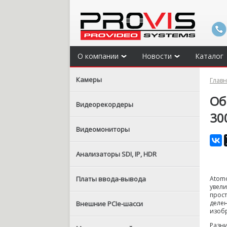
О компании
Новости
Каталог
Камеры
Глав
Об
Видеорекордеры
30
Видеомониторы
Анализаторы SDI, IP, HDR
Платы ввода-вывода
Atom
увели
прост
деле
Внешние PCIe-шасси
изобр
Разн