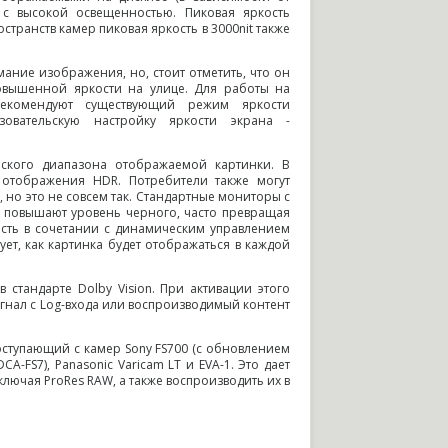
 с высокой освещенностью. Пиковая яркость
странств камер пиковая яркость в 3000nit также
ание изображения, но, стоит отметить, что он
овышенной яркости на улице. Для работы на
рекомендуют существующий режим яркости
зовательскую настройку яркости экрана -
еского диапазона отображаемой картинки. В
 отображения HDR. Потребители также могут
 но это не совсем так. Стандартные мониторы с
и повышают уровень черного, часто превращая
кость в сочетании с динамическим управлением
ет, как картинка будет отображаться в каждой
стандарте Dolby Vision. При активации этого
гнал с Log-входа или воспроизводимый контент
оступающий с камер Sony FS700 (с обновлением
CA-FS7), Panasonic Varicam LT и EVA-1. Это дает
ключая ProRes RAW, а также воспроизводить их в