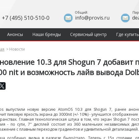
Общий:
Пар
+7 (495) 510-510-0
info@provis.ru
de
Анонсы
Наши бренды
Сервисный центр
Где купить
ная
>
Новости
новление 10.3 для Shogun 7 добавит п
00 nit и возможность лайв вывода Dolb
os выпустили новую версию AtomOS 10.3 для Shogun 7, ранее анон
чит пиковую яркость экрана до 3000nit (+/- 10%) - улучшится отображение
ранствах. Главная технологическая штука в том, что экран Shogun 7 п
ния - по сути, 7" дисплей состоит из 360 маленьких независимых дис
ажение с плавным переходом градиентов и удивитильной детализацией.
ица особенно видна в разрезе было/стало. Теперь с 15+ стопами, о