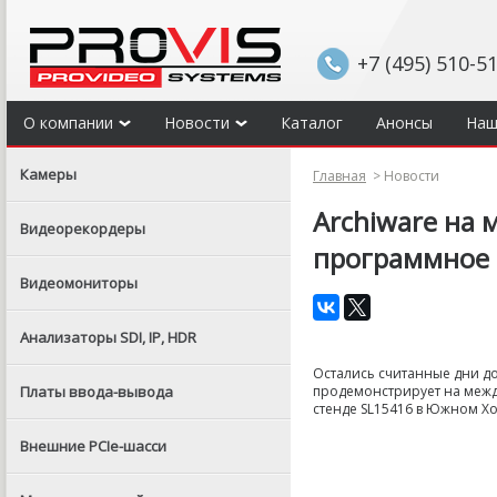
+7 (495) 510-5
О компании
Новости
Каталог
Анонсы
Наш
Камеры
Главная
>
Новости
Archiware на
Видеорекордеры
программное 
Видеомониторы
Анализаторы SDI, IP, HDR
Остались считанные дни до
Платы ввода-вывода
продемонстрирует на между
стенде SL15416 в Южном Хо
Внешние PCIe-шасси