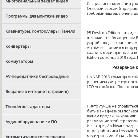
Многоканальный захват видео
Специалисты компании упор
Основой версии 6 програм
требованиям еще очень до
Программы для монтажа видео
Клавиатуры. Контроллеры. Панели
P5 Desktop Edition - это 
включает в себя лицензии 
устройство для хранения 
Конвертеры
Archiware стремится подд
хранить медиаданные, и п
Edition до конца 2019 год
Коммутаторы
Резервное к
AV-передатчики беспроводные
На NAB 2019 команда Archi
решением для резервного 
LTO-устройство. Пошаговая
Вещание в интернет (стриминг)
Ничто лучше не справитьс
Thunderbolt-адаптеры
быть в ежедневном пользо
вашем продакшн-хранилище
реализации этой стратегии
Аудиооборудование и ПО
И сегодня, Archiware рада
от разработчика Lesspain 
медиданными. Узнать боль
Автоматизация телевещания