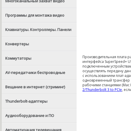
Многоканальный захват видео
Программы для монтажа видео
Клавиатуры. Контроллеры. Панели
Конвертеры
Производительная плата ра
Коммутаторы
интерфейса SuperSpeed+ U
подключенным устройствам 
осуществлять передачу дан
AV-передатчики беспроводные
с использованием плат-ада
одновременный трансфер с
рабочими станциями (Mac P
Вещание в интернет (стриминг)
2/Thunderbolt 3 to PCIe
, ес
Thunderbolt-адаптеры
Аудиооборудование и ПО
Автоматизация телевещания