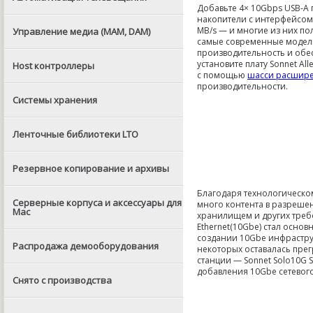
Добавьте 4× 10Gbps USB-A п
накопители с интерфейсом 
MB/s — и многие из них по
Управление медиа (MAM, DAM)
самые современные модели
производительность и обес
установите плату Sonnet Al
Host контроллеры
с помощью
шасси расширен
производительности.
Системы хранения
Ленточные библиотеки LTO
Резервное копирование и архивы
Благодаря технологическом
Серверные корпуса и аксессуары для
много контента в разрешен
Mac
хранилищем и других требо
Ethernet(10Gbe) стал осно
создании 10Gbe инфрастру
Распродажа демооборудования
некоторых оставалась прег
станции — Sonnet Solo10G 
добавления 10Gbe сетевого 
Снято с производства