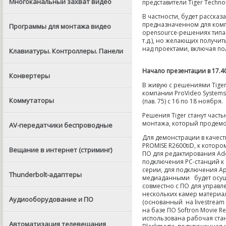
Многоканальный захват видео
представители Tiger Techno
В частности, будет рассказ
предназначенном для комп
Программы для монтажа видео
opensource-решениях типа F
т.д.), но желающих получ
над проектами, включая п
Клавиатуры. Контроллеры. Панели
Начало презентации в 17.4
Конвертеры
В живую с решениями Tiger
компании ProVideo Systems
Коммутаторы
(пав. 75) с 16 по 18 ноября.
Решения Tiger станут част
монтажа, который продемон
AV-передатчики беспроводные
Для демонстрации в качес
PROMISE R2600tiD, к котор
Вещание в интернет (стриминг)
ПО для редактирования Adobe
подключения PC-станций к
серии, для подключения Ap
Thunderbolt-адаптеры
медиаданными будет осуще
совместно с ПО для управле
нескольких камер материа
Аудиооборудование и ПО
(основанный на livestream 
на базе ПО Softron Movie R
использована рабочая стан
Автоматизация телевещания