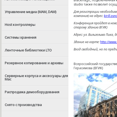
Blackmagic, подключенная 
studio также позволит осущ
Управление медиа (MAM, DAM)
Для регистрации необходим
компания) на адрес:
kirill.os
Конференция пройдет в ново
Host контроллеры
старому зданию ВГИК)
Адрес: ул. Вильгельма Пика, 
Системы хранения
Здание на карте:
http://www.
Вход свободный, но по пред
Ленточные библиотеки LTO
Резервное копирование и архивы
Всероссийский государств
Герасимова (ВГИК)
Серверные корпуса и аксессуары для
Mac
Распродажа демооборудования
Снято с производства