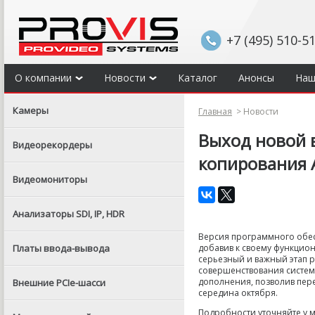
+7 (495) 510-5
О компании
Новости
Каталог
Анонсы
Наш
Камеры
Главная
>
Новости
Выход новой 
Видеорекордеры
копирования 
Видеомониторы
Анализаторы SDI, IP, HDR
Версия программного обес
Платы ввода-вывода
добавив к своему функцио
серьезный и важный этап р
совершенствования системы
дополнения, позволив пер
Внешние PCIe-шасси
середина октября.
Подробности уточняйте у м