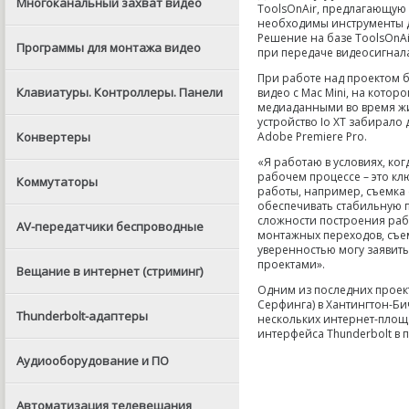
Многоканальный захват видео
ToolsOnAir, предлагающую
необходимы инструменты д
Решение на базе ToolsOnAi
Программы для монтажа видео
при передаче видеосигнал
При работе над проектом бы
Клавиатуры. Контроллеры. Панели
видео с Mac Mini, на котор
медиаданными во время жив
устройство Io XT забирало 
Adobe Premiere Pro.
Конвертеры
«Я работаю в условиях, ког
рабочем процессе – это клю
Коммутаторы
работы, например, съемка 
обеспечивать стабильную 
сложности построения раб
AV-передатчики беспроводные
монтажных переходов, съем
уверенностью могу заявить
проектами».
Вещание в интернет (стриминг)
Одним из последних проек
Серфинга) в Хантингтон-Би
Thunderbolt-адаптеры
нескольких интернет-площ
интерфейса Thunderbolt в 
Аудиооборудование и ПО
Автоматизация телевещания