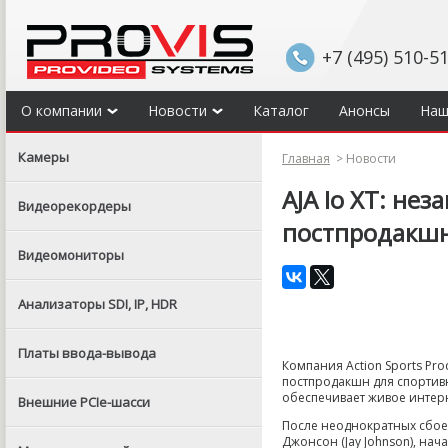
+7 (495) 510-5
О компании
Новости
Каталог
Анонсы
Наш
Камеры
Главная
>
Новости
AJA Io XT: не
Видеорекордеры
постпродакшн
Видеомониторы
Анализаторы SDI, IP, HDR
Платы ввода-вывода
Компания Action Sports Pro
постпродакшн для спортив
обеспечивает живое интер
Внешние PCIe-шасси
После неоднократных сбое
Джонсон (Jay Johnson), на