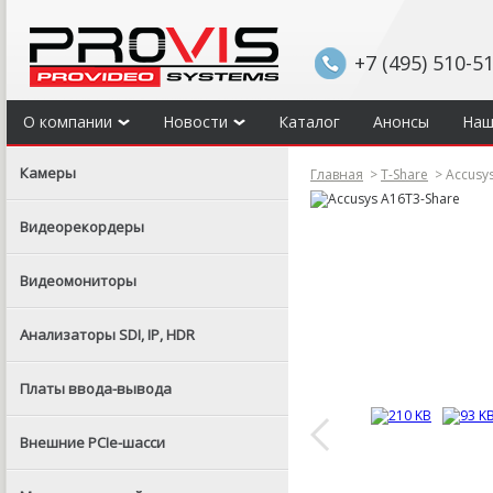
+7 (495) 510-5
О компании
Новости
Каталог
Анонсы
Наш
Камеры
Главная
>
T-Share
>
Accusys
Видеорекордеры
Видеомониторы
Анализаторы SDI, IP, HDR
Платы ввода-вывода
Внешние PCIe-шасси