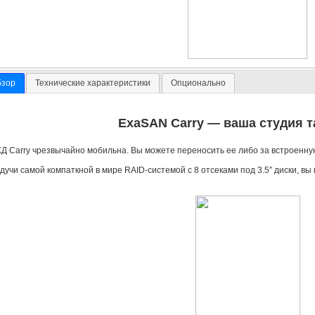
бзор
Технические характеристики
Опционально
ExaSAN Carry — ваша студия т
Д Carry чрезвычайно мобильна. Вы можете переносить ее либо за встроенну
дучи самой компаткной в мире
RAID-системой
с 8 отсеками под 3.5″ диски
,
вы 