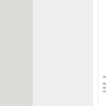
Пе
Не
за
те