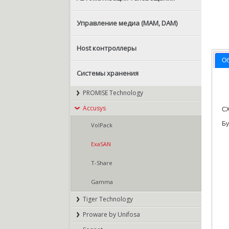
Управление медиа (MAM, DAM)
Host контроллеры
О
Системы хранения
PROMISE Technology
Accusys
СХ
Бу
VolPack
ExaSAN
T-Share
Gamma
Tiger Technology
Proware by Unifosa