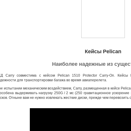
Кейсы Pelican
Наиболее надежные из суще
Д Carry совместима с кейсом Pelican 1510 Protector
Carry-On
. Кейсы 
дежности для транспортировки багажа во время авиаперелета.
и испытании механическим воздействием
,
Carry
,
размещенная в кейсе Pelic
особена выдерживать нагрузку 250G / 2 мс
(
250 гравитационное ускорение 
сков. Отныне вам не нужно извлекать жесткие диски
,
прежде чем перевозить 