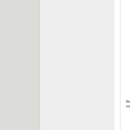
Вм
на