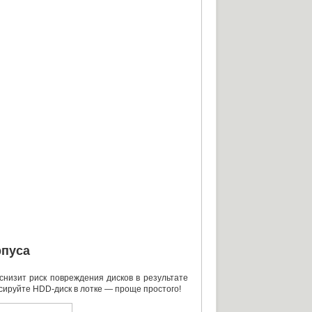
рпуса
низит риск повреждения дисков в результате
ксируйте
HDD-диск
в лотке — проще простого!