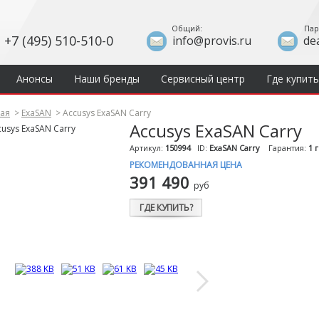
Общий:
Пар
+7 (495) 510-510-0
info@provis.ru
de
Анонсы
Наши бренды
Сервисный центр
Где купить
ная
>
ExaSAN
>
Accusys ExaSAN Carry
Accusys ExaSAN Carry
Артикул:
150994
ID:
ExaSAN Carry
Гарантия:
1 
РЕКОМЕНДОВАННАЯ ЦЕНА
391 490
руб
ГДЕ КУПИТЬ?