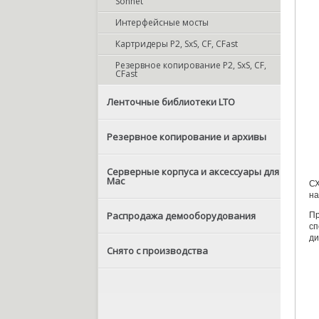
Sonnet
Интерфейсные мосты
Картридеры P2, SxS, CF, CFast
Резервное копирование P2, SxS, CF,
CFast
Ленточные библиотеки LTO
Резервное копирование и архивы
Серверные корпуса и аксессуары для
Mac
СХ
на
Распродажа демооборудования
Пр
сп
ди
Снято с производства