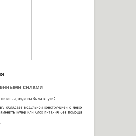
ия
венными силами
к питания
,
когда вы были в пути?
ry обладает модульной конструкцией с легко
заменить кулер или блок питания без помощи