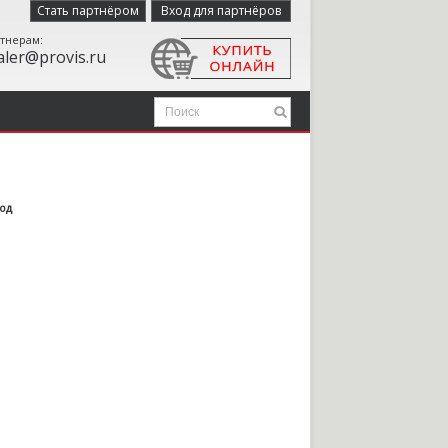
Стать партнёром
Вход для партнёров
тнерам:
aler@provis.ru
год