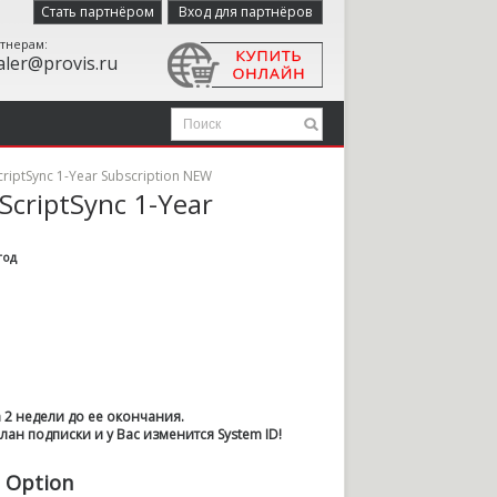
Стать партнёром
Вход для партнёров
тнерам:
aler@provis.ru
riptSync 1-Year Subscription NEW
ScriptSync 1-Year
год
 2 недели до ее окончания.
ан подписки и у Вас изменится System ID!
 Option