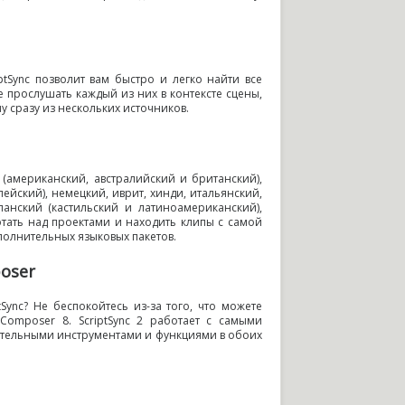
tSync позволит вам быстро и легко найти все
 прослушать каждый из них в контексте сцены
,
 сразу из нескольких источников.
(
американский
,
австралийский и британский),
пейский), немецкий
,
иврит
,
хинди
,
итальянский
,
панский
(
кастильский и латиноамериканский),
тать над проектами и находить клипы с самой
полнительных языковых пакетов.
oser
tSync? Не беспокойтесь
из-за
того
,
что можете
Composer 8. ScriptSync 2 работает с самыми
ительными инструментами и функциями в обоих