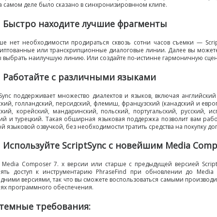
а самом деле было сказано в синхронизировнном клипе.
Быстро находите лучшие фрагменты
ше нет необходимости продираться сквозь сотни часов съемки — Scrip
риптованные или транскрипционные диалоговые линии. Далее вы можете
ы выбрать наилучшую линию. Или создайте
по-истинне
гармоничную сцену
Работайте с различными языками
tSync поддерживает множество диалектов и языков
,
включая английский
ский
,
голландский
,
персидский
,
флемиш
,
французский
(
канадский и евро
ский
,
корейский
,
мандаринский
,
польский
,
португальский
,
русский
,
ис
ий и турецкий. Такая обширная языковая поддержка позволит вам рабо
ой языковой озвучкой
,
без необходимости тратить средства на покупку до
Используйте ScriptSync с новейшим Media Comp
с Media Composer 7. x версии или старше с предыдущей версией Scrip
рять доступ к инструментарию PhraseFind при обновлении до Media 
едними версиями
,
так что вы сможете воспользоваться самыми производ
иях программного обеспечения.
темные требования: