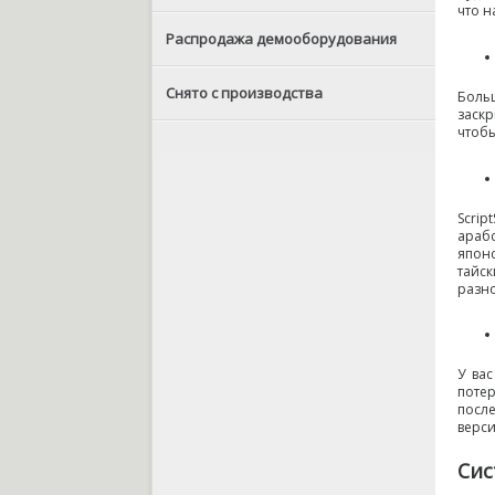
что н
Распродажа демооборудования
Снято с производства
Боль
заск
чтоб
Scrip
араб
япон
тайск
разн
У ва
поте
посл
верс
Сис