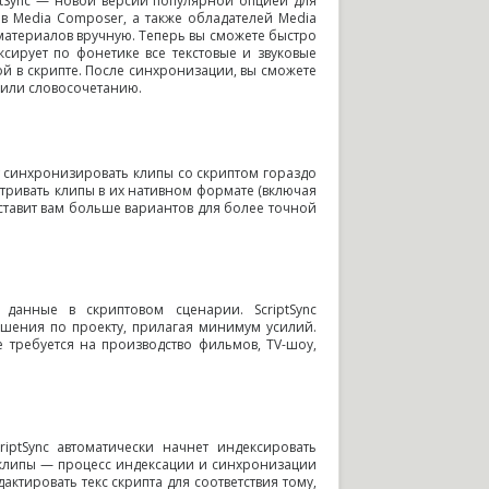
iptSync — новой версии популярной опцией для
ов Media Composer
,
а также обладателей Media
материалов вручную. Теперь вы сможете быстро
сирует по фонетике все текстовые и звуковые
й в скрипте. После синхронизации
,
вы сможете
 или словосочетанию.
 синхронизировать клипы со скриптом гораздо
тривать клипы в их нативном формате
(
включая
ставит вам больше вариантов для более точной
данные в скриптовом сценарии. ScriptSync
ешения по проекту
,
прилагая минимум усилий.
е требуется на производство фильмов
,
TV-шоу
,
ScriptSync автоматически начнет индексировать
 клипы — процесс индексации и синхронизации
актировать текс скрипта для соответствия тому
,