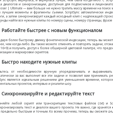
 ScriptSync вернулась
,
и вернулась лучше
,
чем была
когда-либо
. С Scr
ка диалогов и синхронизации
,
доступная для подписчиков и лицензиат
ser | Ultimate — вам больше не нужно тратить массу времени на поиск 
 лучшие моменты и фрагменты съемки. ScriptSync автоматически индек
оги
,
а затем синхронизирует каждый исходный клип с надлежащей строко
кунды найти все нужные клипы по номеру сцены
,
номеру страницы
,
фразе
Работайте быстрее c новым функционалом
одаря более быстрому движку фонетической индесации
,
теперь вы может
рее
,
чем
когда-либо
. Вы также можете отменять и повторять задачи
,
отсма
 16×9) и получить доступ к более обширной цветовой палитре
,
что предо
изации и маркировки скриптов.
Быстро находите нужные клипы
вьтесь от необходимости вручную упорядовачивать и выравнивать 
атически за вас выполнит все эти задачи и позволит вам принимать р
ptSync является идеальным решением для уменьшения времени
,
которо
ментальных проектов
,
интервью
и реалити-шоу
.
Синхронизируйте и редактируйте текст
аняйте любой скрипт или транскрипцию текстовых файлов
(
.txt) и 
хронизировать текст и диалоги вашего проекта. Не важно
,
где хранятся
 предельно быстрым и точным. Ко всему прочему
,
теперь вы сможете ред