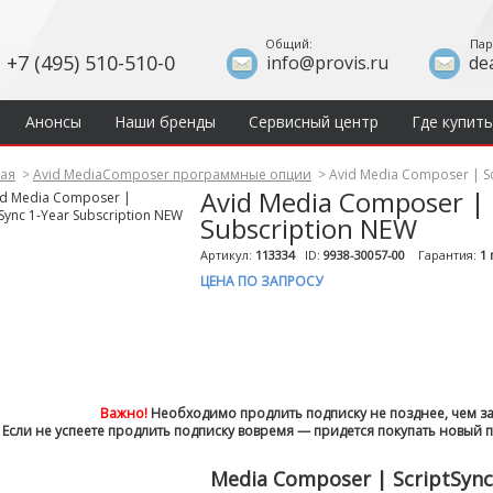
Общий:
Пар
+7 (495) 510-510-0
info@provis.ru
de
Анонсы
Наши бренды
Сервисный центр
Где купить
ная
>
Avid MediaComposer программные опции
>
Avid Media Composer | Sc
Avid Media Composer | 
Subscription NEW
Артикул:
113334
ID:
9938-30057-00
Гарантия:
1 
ЦЕНА ПО ЗАПРОСУ
Важно!
Необходимо продлить подписку не позднее
,
чем за
Если не успеете продлить подписку вовремя — придется покупать новый пл
Media Composer | ScriptSync