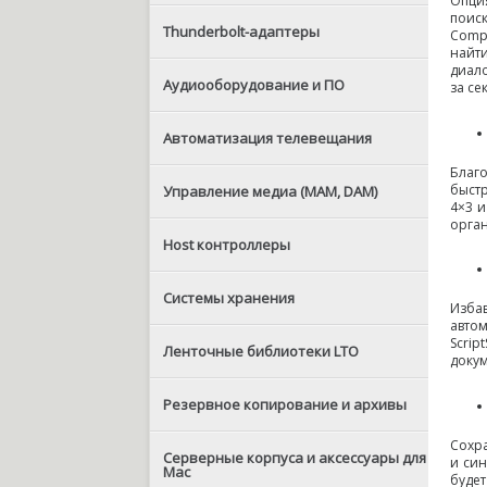
Опция
поис
Thunderbolt-адаптеры
Compo
найти
диал
Аудиооборудование и ПО
за се
Автоматизация телевещания
Благ
быст
Управление медиа (MAM, DAM)
4×3 и
орган
Host контроллеры
Системы хранения
Изба
автом
Scri
Ленточные библиотеки LTO
доку
Резервное копирование и архивы
Сохр
Серверные корпуса и аксессуары для
и син
Mac
будет