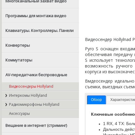
Многоканальный захват видео
Программы для монтажа видео
Клавиатуры. Контроллеры. Панели
Видеосендер Hollylnad 
Конвертеры
Pyro S оснащен входа
обеспечивая передачу 
Коммутаторы
S использует техноло
возможность ручного 
корпуса из высококаче
AV-передатчики беспроводные
Вмдеосендер идеально
Видеосендеры Hollyland
съемки
,
выездных съем
Интеркомы Hollyland
Обзор
Характеристи
Радиомикрофоны Hollyland
Аксессуары
Ключевые особенно
1 RX
,
4 TX: Бо
Вещание в интернет (стриминг)
Дальность дейс
Интерфейсы HD