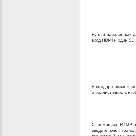
Pyro S идеален как 
вход HDMI и один SDI
Благодаря возможнос
и реалистичность из
С помощью RTMP
введите ключ транс
трансляций или кон