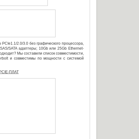
 PCIe1.1/2.0/3.0 без графического процессора
,
SAS/SATA адаптеры; 10Gb или 25Gb Ethernet-
подходит? Мы составили список совместимости
,
rbolt и совместимы по мощности с системой
CIE-ПЛАТ