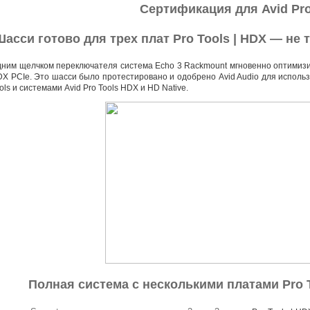
Сертификация для Avid Pro
асси готово для трех плат Pro Tools | HDX — не 
ним щелчком переключателя система Echo 3 Rackmount мгновенно оптимизиру
X PCIe. Это шасси было протестировано и одобрено Avid Audio для исполь
ols и системами Avid Pro Tools HDX и HD Native.
Полная система c несколькими платами Pro T