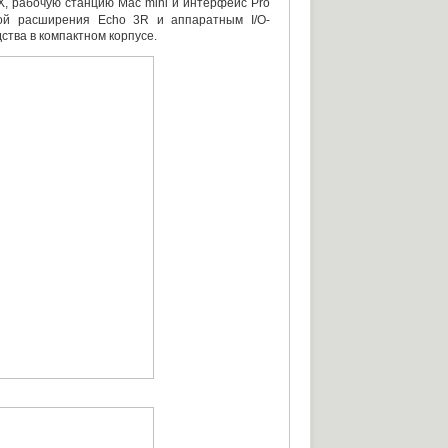
X
,
рабочую станцию Mac mini и интерфейс Pro
ой расширения Echo 3R и аппаратным I/O-
ства в компактном корпусе.