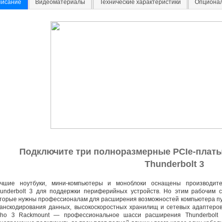
писание
Видеоматериалы
Технические характеристики
Опциона
Подключите три полноразмерные
PCIe-плат
Thunderbolt 3
учшие ноутбуки
,
мини-компьютеры
и моноблоки оснащены производите
underbolt 3 для поддержки периферийных устройств. Но этим рабочим 
торые нужны профессионалам для расширения возможностей компьютера пу
анскодирования данных
,
высокоскоростных хранилищ и сетевых адаптеро
cho 3 Rackmount — профессиональное шасси расширения Thunderbolt 