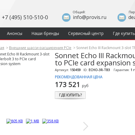
Общий:
Пар
+7 (495) 510-510-0
info@provis.ru
de
Анонсы
Наши бренды
Сервисный центр
Где купить
ная
>
Внешние шасси расширения PCIe
>
Sonnet Echo III Rackmount 3-slot 
Sonnet Echo III Rackmo
to PCIe card expansion
Артикул:
150459
ID:
ECHO-3R-TB3
Гарантия:
1 
РЕКОМЕНДОВАННАЯ ЦЕНА
173 521
руб
ГДЕ КУПИТЬ?