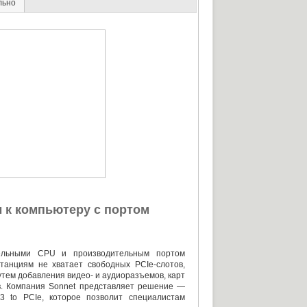
льно
ы
к компьютеру с портом
льными CPU и производительным портом
станциям не хватает свободных
PCIe-слотов
,
тем добавления видео- и аудиоразъемов
,
карт
в. Компания Sonnet представляет решение —
3 to PCIe
,
которое позволит специалистам