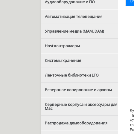
О
Аудиооборудование и ПО
Автоматизация телевещания
Управление медиа (MAM, DAM)
Host контроллеры
Системы хранения
Ленточные библиотеки LTO
Резервное копирование и архивы
Серверные корпуса и аксессуары для
Mac
Л
Th
ко
Распродажа демооборудования
тр
E