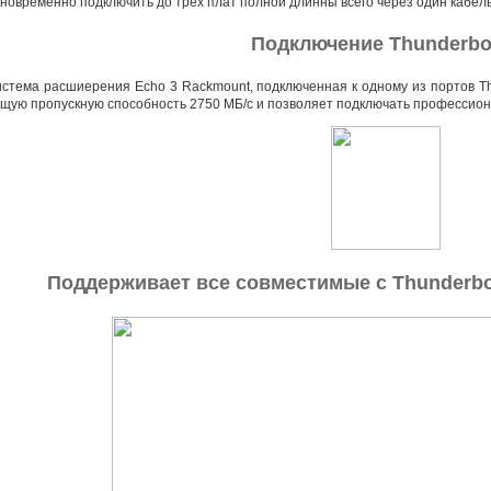
новременно подключить до трех плат полной длинны всего через один кабель
Подключение Thunderbol
стема расшиерения Echo 3 Rackmount
,
подключенная к одному из портов T
щую пропускную способность 2750 МБ/с и позволяет подключать профессион
Поддерживает все совместимые с Thunderbol