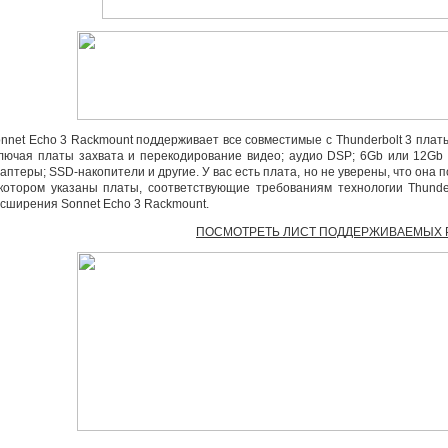
nnet Echo 3 Rackmount поддерживает все совместимые с Thunderbolt 3 платы
лючая платы захвата и перекодирование видео; аудио DSP; 6Gb или 12Gb 
даптеры;
SSD-накопители
и другие. У вас есть плата
,
но не уверены
,
что она 
котором указаны платы
,
соответствующие требованиям технологии Thunde
сширения Sonnet Echo 3 Rackmount.
ПОСМОТРЕТЬ ЛИСТ ПОДДЕРЖИВАЕМЫХ P