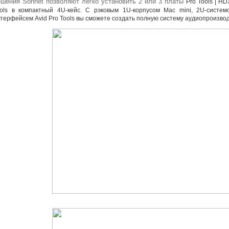
ешения Sonnet позволяют легко установить 2 или 3 платы
Pro Tools | HD
ols в компактный 4U-кейс. С рэковым 1U-корпусом Mac mini
,
2U-систем
терфейсем Avid Pro Tools вы сможете создать полную систему аудиопроизвод