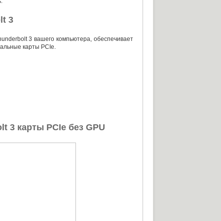
.
t 3
hunderbolt 3 вашего компьютера
,
обеспечивает
альные карты PCIe.
t 3 карты PCIe без GPU