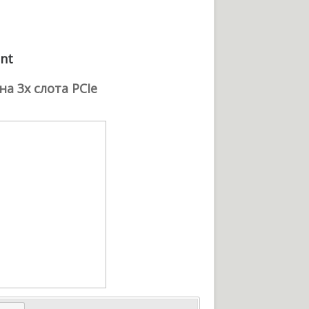
unt
а 3х слота PCIe