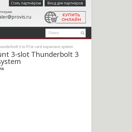
Стать партнёром
Вход для партнёров
тнерам:
aler@provis.ru
Thunderbolt 3 to PCIe card expansion system
unt 3-slot Thunderbolt 3
 system
год