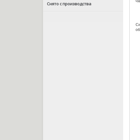
од
Снято с производства
Си
об