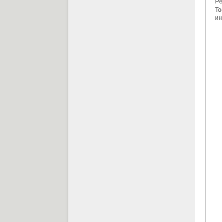
Р
To
ин