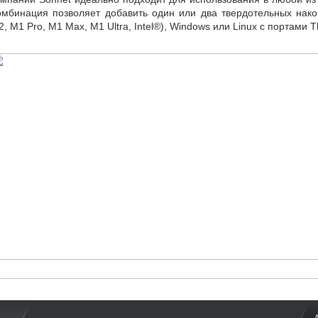
омбинация позволяет добавить один или два твердотельных нак
2
,
M1 Pro
,
M1 Max
,
M1 Ultra
,
Intel®), Windows или Linux с портами T