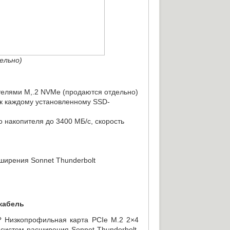
ельно)
телями
M,.2 NVMe
(
продаются отдельно)
 к каждому установленному SSD-
о накопителя до 3400 МБ/с
,
скорость
ширения Sonnet Thunderbolt
кабель
? Низкопрофильная карта PCIe M.2 2×4
систем расширения Sonnet Thunderbolt.