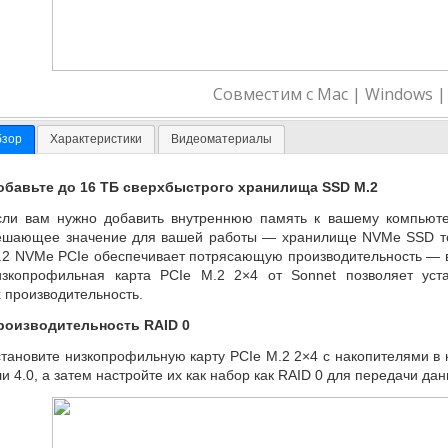
Совместим с Mac | Windows |
бзор
Характеристики
Видеоматериалы
обавьте до 16 ТБ сверхбыстрого хранилища SSD M.2
сли вам нужно добавить внутреннюю память к вашему компьюте
ешающее значение для вашей работы — хранилище NVMe SSD т
.2 NVMe PCIe обеспечивает потрясающую производительность — 
изкопрофильная карта PCIe M.2 2×4 от Sonnet позволяет ус
х производительность.
роизводительность RAID 0
становите низкопрофильную карту PCIe M.2 2×4 с накопителями в 
и 4.0
,
а затем настройте их как набор как RAID 0 для передачи да