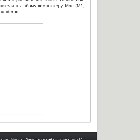
опителя к любому компьютеру Mac
(
M1
,
hunderbolt.
Адрес: Москва, Ленинградский проспект, дом 80,