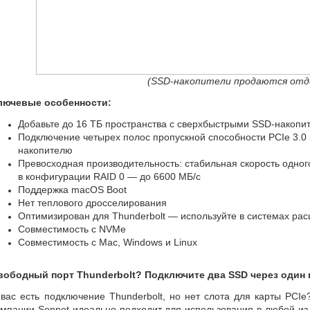
(SSD-накопители продаются отд
лючевые особенности:
Добавьте до 16 ТБ пространства с сверхбыстрыми
SSD-накопи
Подключение четырех полос пропускной способности PCIe 3.0
накопителю
Превосходная производительность: стабильная скорость одног
в конфигурации RAID 0 — до 6600 МБ/с
Поддержка macOS Boot
Нет теплового дросселирования
Оптимизирован для Thunderbolt — используйте в системах рас
Совместимость с NVMe
Совместимость с Mac
,
Windows и Linux
вободный порт Thunderbolt? Подключите два SSD через один 
 вас есть подключение Thunderbolt
,
но нет слота для карты PCIe
омпании Sonnet идеально подходит для использования в любой из 