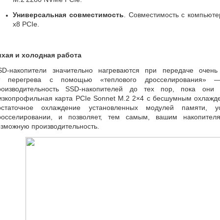
Универсальная совместимость
. Совместимость с компьют
x8 PCIe.
ихая и холодная работа
SD-накопители
значительно нагреваются при передаче очен
т перегрева с помощью
«
теплового дросселирования» 
роизводительность
SSD-накопителей
до тех пор
,
пока они 
изкопрофильная карта PCIe Sonnet M.2 2×4 с бесшумным охлажде
остаточное охлаждение установленных модулей памяти
,
у
росселировании
,
и позволяет
,
тем самым
,
вашим накопителя
озможную производительность.