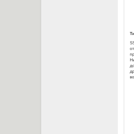
Т
S
о
п
Н
д
д
в