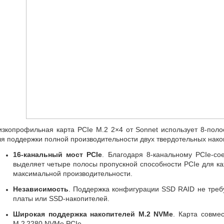
изкопрофильная карта PCIe M.2 2×4 от Sonnet использует 8-пол
ля поддержки полной производительности двух твердотельных накоп
16-канальный мост PCIe
. Благодаря 8-канальному
PCIe-со
выделяет четыре полосы пропускной способности PCIe для к
максимальной производительности.
Независимость
. Поддержка конфигурации SSD RAID не треб
платы или
SSD-накопителей
.
Широкая поддержка накопителей M.2 NVMe
. Карта совме
M.2 2280 NVMe PCIe.