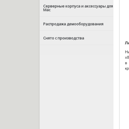
Серверные корпуса и аксессуары для
Mac
Распродажа демооборудования
Снято с производства
Л
Н
x
в
к