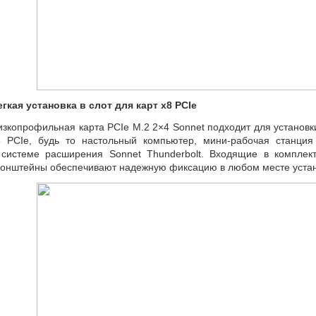
егкая установка
в слот для карт x8 PCIe
изкопрофильная карта PCIe M.2 2×4 Sonnet подходит для установк
8 PCIe
,
будь то настольный компьютер
,
мини-рабочая
станция 
 системе расширения Sonnet Thunderbolt. Входящие в компле
ронштейны обеспечивают надежную фиксацию в любом месте устан