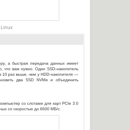
 Linux
ру
,
а быстрая передача данных имеет
о
,
что вам нужно. Один
SSD-накопитель
в 10 раз выше
,
чем
у HDD-накопителя
—
тановить два SSD NVMe и объединить
компьютер со слотами для карт PCIe 3.0
нных со скоростью до 6600 МБ/с.