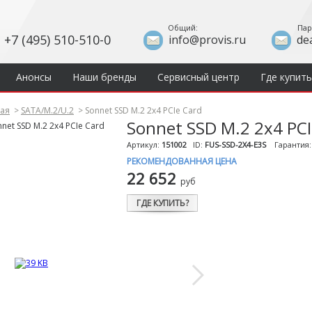
Общий:
Пар
+7 (495) 510-510-0
info@provis.ru
de
Анонсы
Наши бренды
Сервисный центр
Где купить
ная
>
SATA/M.2/U.2
>
Sonnet SSD M.2 2x4 PCIe Card
Sonnet SSD M.2 2x4 PCI
Артикул:
151002
ID:
FUS-SSD-2X4-E3S
Гарантия
РЕКОМЕНДОВАННАЯ ЦЕНА
22 652
руб
ГДЕ КУПИТЬ?