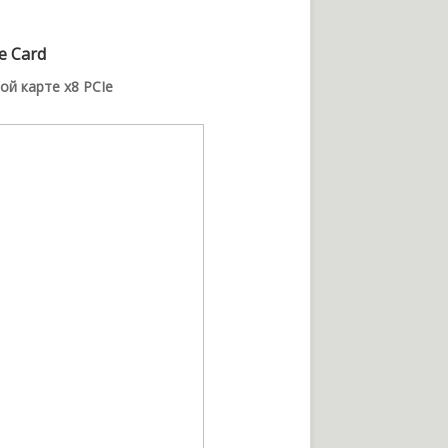
e Card
й карте x8 PCIe