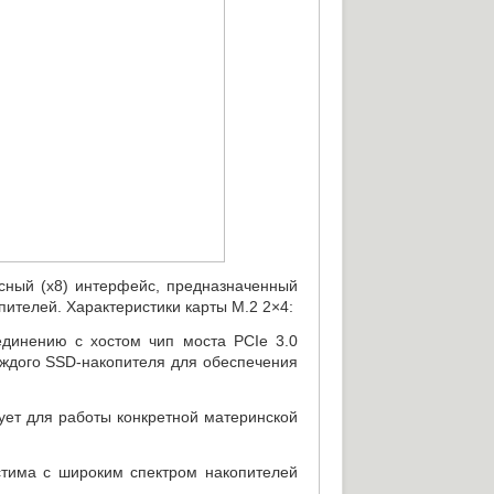
осный
(
x8) интерфейс
,
предназначенный
ителей. Характеристики карты M.2 2×4:
единению
с хостом чип моста PCIe 3.0
аждого
SSD-накопителя
для обеспечения
ует для работы конкретной материнской
стима с широким спектром накопителей