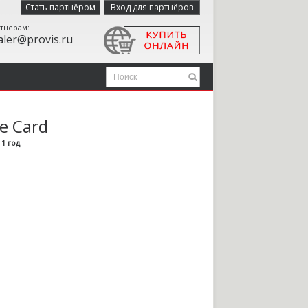
Стать партнёром
Вход для партнёров
тнерам:
aler@provis.ru
e Card
:
1 год