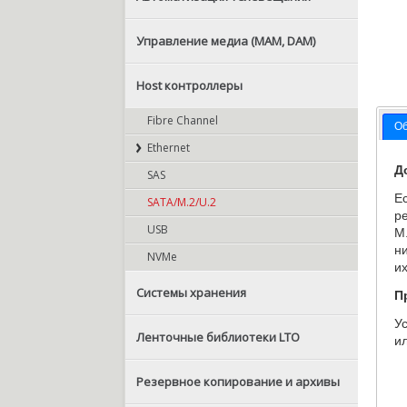
Управление медиа (MAM, DAM)
Host контроллеры
Fibre Channel
О
Ethernet
Д
SAS
Е
SATA/M.2/U.2
р
USB
M
н
NVMe
и
Системы хранения
П
У
Ленточные библиотеки LTO
ил
Резервное копирование и архивы