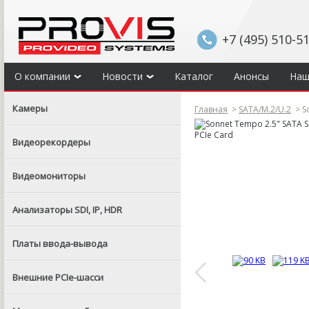
+7 (495) 510-5
О компании
Новости
Каталог
Анонсы
Наш
Камеры
Главная
>
SATA/M.2/U.2
>
So
Видеорекордеры
Видеомониторы
Анализаторы SDI, IP, HDR
Платы ввода-вывода
Внешние PCIe-шасси