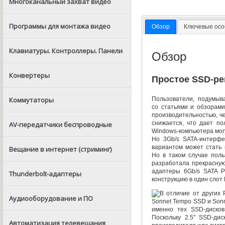
Многоканальный захват видео
Программы для монтажа видео
Обзор
Ключевые осо
Клавиатуры. Контроллеры. Панели
Обзор
Конвертеры
Простое SSD-р
Пользователи
,
подумыв
Коммутаторы
со статьями и обзорам
производительностью
,
ч
снижается
,
что дает по
AV-передатчики беспроводные
Windows-компьютера
мог
Но 3Gb/s
SATA-интерфе
вариантом может стать
Вещание в интернет (стриминг)
Но в таком случае поль
разработала прекрасну
адаптеры 6Gb/s SATA P
Thunderbolt-адаптеры
конструкцию в один слот
В отличие от других 
Аудиооборудование и ПО
Sonnet Tempo SSD и Sonn
именно тех
SSD-дисков
Поскольку 2.5″
SSD-дис
Автоматизация телевещания