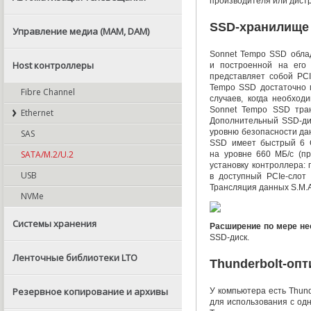
производителя или дист
SSD-хранилище
Управление медиа (MAM, DAM)
Sonnet Tempo SSD обла
Host контроллеры
и построенной на его
представляет собой
PCI
Tempo SSD достаточно 
Fibre Channel
случаев
,
когда необход
Sonnet Tempo SSD тра
Ethernet
Дополнительный
SSD-ди
уровню безопасности да
SAS
SSD имеет быстрый 6 
SATA/M.2/U.2
на уровне 660 МБ/с
(
п
установку контроллера:
USB
в доступный
PCIe-слот
в
Трансляция данных S.M.A
NVMe
Системы хранения
Расширение по мере не
SSD-диск
.
Ленточные библиотеки LTO
Thunderbolt-оп
Резервное копирование и архивы
У компьютера есть
Thund
для использования с од