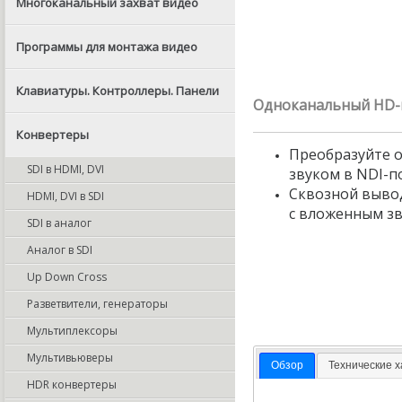
Многоканальный захват видео
Программы для монтажа видео
Клавиатуры. Контроллеры. Панели
Одноканальный
HD-
Конвертеры
Преобразуйте о
SDI в HDMI, DVI
звуком в NDI-п
Сквозной вывод
HDMI, DVI в SDI
с вложенным з
SDI в аналог
Аналог в SDI
Up Down Cross
Разветвители, генераторы
Мультиплексоры
Мультивьюверы
Обзор
Технические 
HDR конвертеры