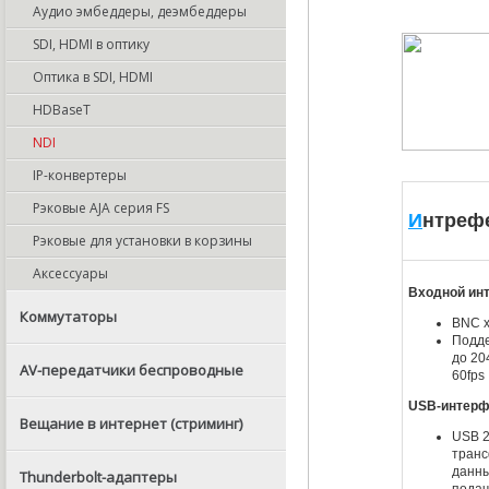
Аудио эмбеддеры, деэмбеддеры
SDI, HDMI в оптику
Оптика в SDI, HDMI
HDBaseT
NDI
IP-конвертеры
Рэковые AJA серия FS
И
нтреф
Рэковые для установки в корзины
Аксессуары
Входной ин
Коммутаторы
BNC 
Подд
до 20
AV-передатчики беспроводные
60fps
USB-интерф
Вещание в интернет (стриминг)
USB 2
тран
данны
Thunderbolt-адаптеры
подач