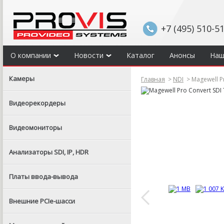
+7 (495) 510-5
О компании
Новости
Каталог
Анонсы
Наш
Камеры
Главная
>
NDI
>
Magewell Pr
Видеорекордеры
Видеомониторы
Анализаторы SDI, IP, HDR
Платы ввода-вывода
Внешние PCIe-шасси