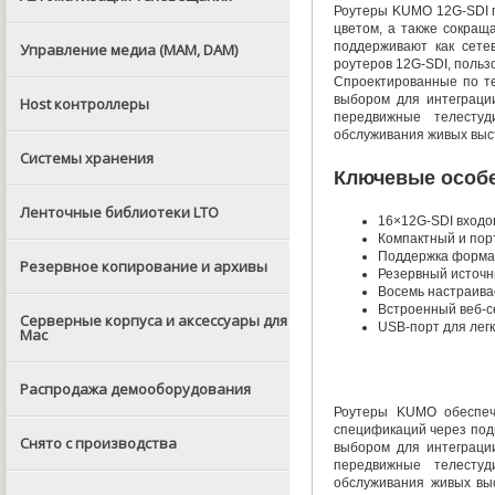
Роутеры KUMO 12G-SDI 
цветом
,
а также сокращ
поддерживают как сете
Управление медиа (MAM, DAM)
роутеров 12G-SDI
,
польз
Спроектированные по те
выбором для интеграци
Host контроллеры
передвижные телестуд
обслуживания живых выс
Системы хранения
Ключевые особ
Ленточные библиотеки LTO
16×12G-SDI входо
Компактный и по
Поддержка формат
Резервное копирование и архивы
Резервный источн
Восемь настраива
Встроенный
веб-
Серверные корпуса и аксессуары для
USB-порт
для лег
Mac
Распродажа демооборудования
Роутеры KUMO обеспеч
спецификаций через под
Снято с производства
выбором для интеграци
передвижные телестуд
обслуживания живых выс