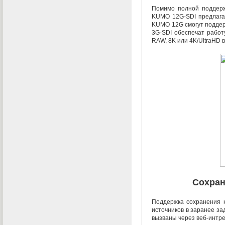
Помимо полной поддерж
KUMO 12G-SDI предлагаю
KUMO 12G смогут поддер
3G-SDI обеспечат работ
RAW
,
8K или 4K/UltraHD 
Сохран
Поддержка сохранения 
источников в заранее з
вызваны через
веб-интр