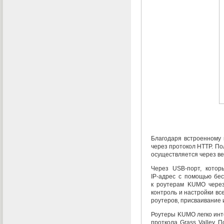
Благодаря встроенному
через протокол HTTP. П
осуществляется через
в
Через
USB-порт
, котор
IP-адрес
с помощью бес
к роутерам KUMO чер
контроль и настройки вс
роутеров
,
присваивание и
Роутеры KUMO легко инт
проткола Grass Valley.