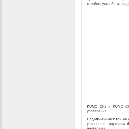
с любого устройства
,
под
KUMO CP2 и KUMO CP я
управления.
Подключенные к той же 
управления роутером б
роутерами.