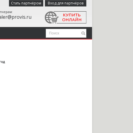
Стать партнёром
Вход для партнёров
тнерам:
aler@provis.ru
год