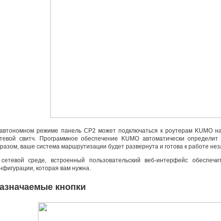
автономном режиме панель СP2 может подключаться к роутерам KUMO на
тевой свитч. Программное обеспечение KUMO автоматически определит 
бразом
,
ваше система маршрутизации будет развернута и готова к работе не
 сетевой среде
,
встроенный пользовательский
веб-интерфейс
обеспечит
нфигурации
,
которая вам нужна.
азначаемые кнопки