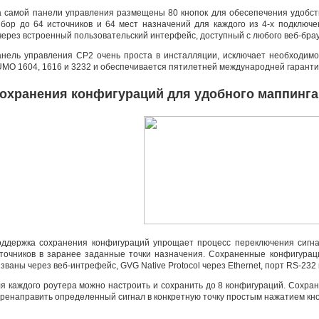
 самой панели управления размещены 80 кнопок для обесепечения удобст
бор до 64 источников и 64 мест назначений для каждого из 4-х подключ
через встроенный пользовательский интерфейс
,
доступный с любого
веб-бра
нель управления CP2 очень проста в инсталляции
,
исключает необходимос
UMO 1604
,
1616 и 3232 и обеспечивается пятилетней международней гаранти
охранения конфигураций для удобного маппинга
ддержка сохранения конфигураций упрощает процесс переключения сигн
точников в заранее заданные точки назначения. Сохраненные конфигурац
званы через
веб-интрефейс
, GVG Native Protocol через Ethernet
,
порт RS-232 
я каждого роутера можно настроить и сохранить до 8 конфигураций. Сохр
ренаправить определенный сигнал в конкретную точку простым нажатием кно