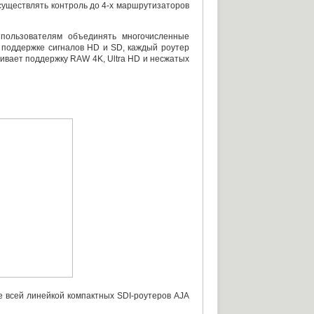
существлять контроль до 4-х маршрутизаторов
пользователям объединять многочисленные
 поддержке сигналов HD и SD
,
каждый роутер
чивает поддержку RAW 4K
,
Ultra HD и несжатых
ие всей линейкой компактных
SDI-роутеров
AJA