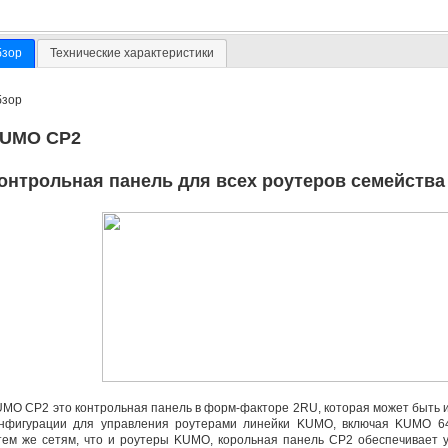
бзор
Технические характеристики
бзор
UMO CP2
онтрольная панель для всех роутеров семейств
MO СР2 это контрольная панель
в форм-факторе
2RU
,
которая может быть 
онфигурации для управления роутерами линейки KUMO
,
включая KUMO 64
тем же сетям
,
что и роутеры KUMO
,
корольная панель СР2 обеспечивает 