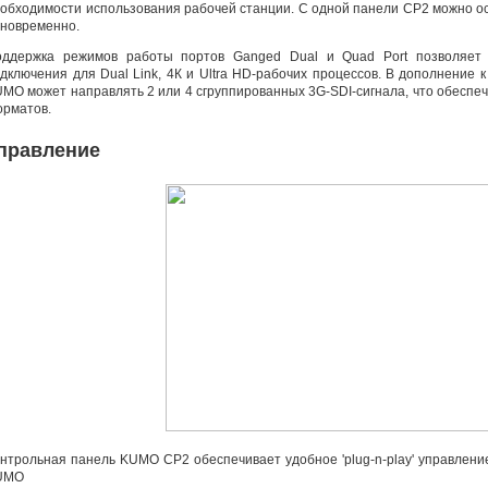
обходимости использования рабочей станции. С одной панели CP2 можно о
новременно.
оддержка режимов работы портов Ganged Dual и Quad Port позволяет 
дключения для Dual Link
,
4К и Ultra
HD-рабочих
процессов. В дополнение к
MO может направлять 2 или 4 сгруппированных 3G-SDI-сигнала
,
что обеспе
рматов.
правление
нтрольная панель KUMO CP2 обеспечивает удобное 'plug-n-play' управлен
UMO