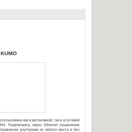
а KUMO
использована как в автономной
,
так и в сетевой
64. Подключаясь через Ethernet соединение
управление роутерами из любого места и без