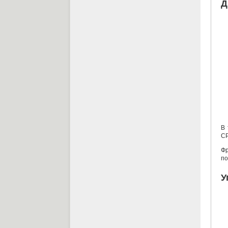
Д
В 
CP
Фр
по
У