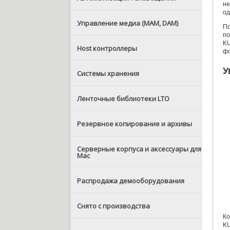
не
од
Управление медиа (MAM, DAM)
П
по
KU
Host контроллеры
фо
У
Системы хранения
Ленточные библиотеки LTO
Резервное копирование и архивы
Серверные корпуса и аксессуары для
Mac
Распродажа демооборудования
Снято с производства
Ко
K