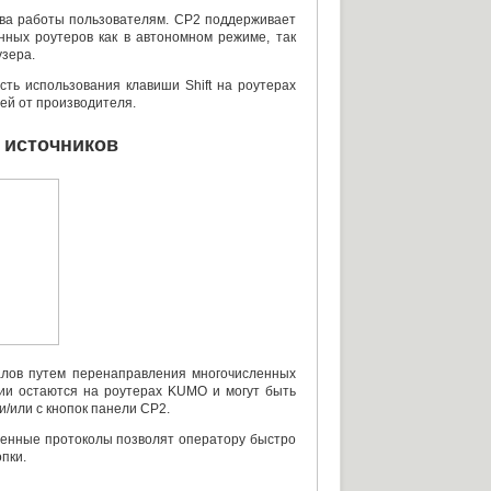
ва работы пользователям. CP2 поддерживает
енных роутеров как в автономном режиме
,
так
узера
.
ть использования клавиши Shift на роутерах
ей от производителя.
 источников
алов путем перенаправления многочисленных
ии остаются на роутерах KUMO и могут быть
и/или c кнопок панели CP2.
аненные протоколы позволят оператору быстро
пки.