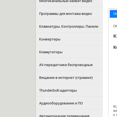
Многоканальный захват видео
Программы для монтажа видео
О
Клавиатуры. Контроллеры. Панели
О
K
Конвертеры
К
Коммутаторы
AV-передатчики беспроводные
Вещание в интернет (стриминг)
Thunderbolt-адаптеры
Аудиооборудование и ПО
KU
к
к 
Автоматизация телевещания