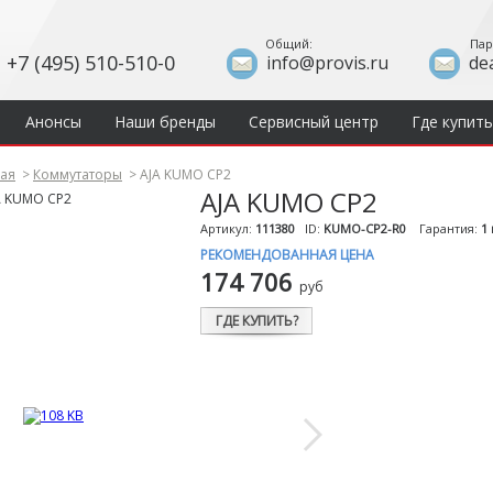
Общий:
Пар
+7 (495) 510-510-0
info@provis.ru
de
Анонсы
Наши бренды
Сервисный центр
Где купить
ная
>
Коммутаторы
>
AJA KUMO CP2
AJA KUMO CP2
Артикул:
111380
ID:
KUMO-CP2-R0
Гарантия:
1 
РЕКОМЕНДОВАННАЯ ЦЕНА
174 706
руб
ГДЕ КУПИТЬ?