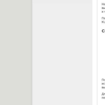
На
вы
и 
Па
K
С
По
ис
вы
Дл
пе