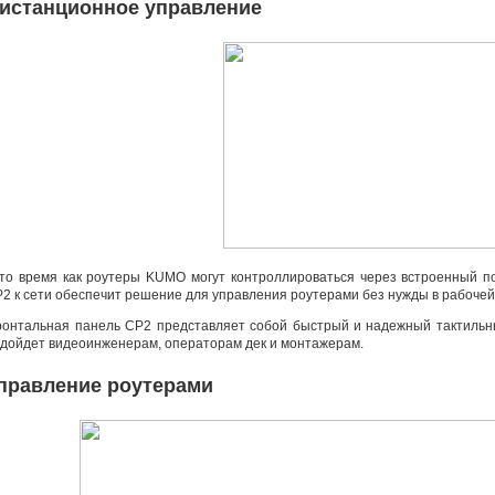
истанционное управление
то время как роутеры KUMO могут контроллироваться через встроенный п
2 к сети обеспечит решение для управления роутерами без нужды в рабочей
онтальная панель CP2 представляет собой быстрый и надежный тактиль
дойдет видеоинженерам
,
операторам дек и монтажерам.
правление роутерами