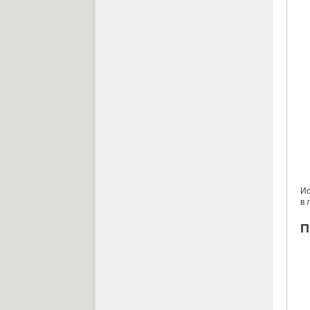
Ис
в 
П