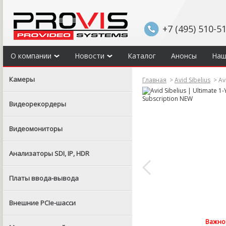
+7 (495) 510-5
О компании
Новости
Каталог
Анонсы
Наш
Камеры
Главная
>
Avid Sibelius
>
Avi
Видеорекордеры
Видеомониторы
Анализаторы SDI, IP, HDR
Платы ввода-вывода
Внешние PCIe-шасси
Важно