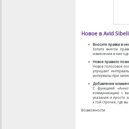
Новое в Avid Sibel
Вносите правки в н
Хотите внести пра
изменения в них од
Новое правило пози
Новое голосовое пол
улучшает интервал
интервалы при запи
Добавление коммент
С функцией
«
Анно
коммуникацию с ва
указания и просто 
к той строчке
,
где вы
Возможности