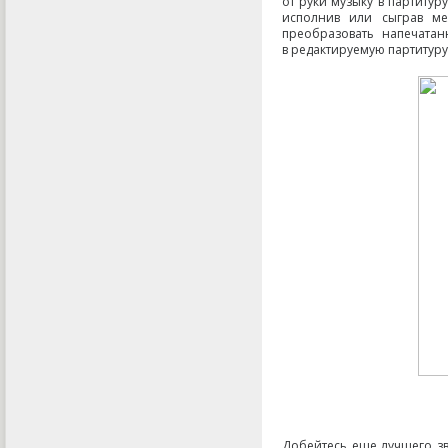
от руки музыку в партитур
исполнив или сыграв ме
преобразовать напечатан
в редактируемую партитуру
Добейтесь еще лучшего з