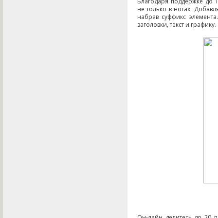
Благодаря поддержке до 
не только в нотах. Добав
набрав суффикс элемента
заголовки
,
текст и графику.
Он-лайн
делитесь до 20 п