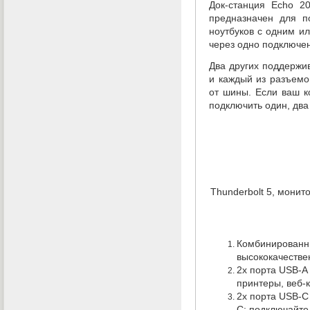
Док-станция
Echo 20 
предназначен для п
ноутбуков с одним ил
через одно подключе
Два других поддержив
и каждый из разъемо
от шины. Если ваш к
подключить один
,
два
Thunderbolt 5
,
монит
Комбинированны
высококачестве
2х порта
USB-A
принтеры
,
веб-
2х порта
USB-C
C; подключайте