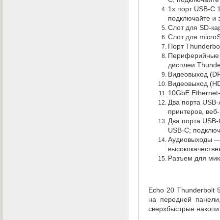
1х порт
USB-C
1
подключайте и 
Слот для
SD-ка
Слот для
micro
Порт Thunderbo
Периферийные п
дисплеи Thunde
Видеовыход
(
DP
Видеовыход
(
HD
10GbE
Ethernet
Два порта
USB-
принтеров
,
веб
Два порта
USB-
USB-C; подключ
Аудиовыходы —
высококачествен
Разъем для мик
Echo 20 Thunderbolt 
на передней панели
сверхбыстрые накопит