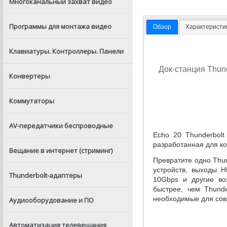
Многоканальный захват видео
Программы для монтажа видео
Обзор
Характеристи
Клавиатуры. Контроллеры. Панели
Док-станция
Thund
Конвертеры
Коммутаторы
AV-передатчики беспроводные
Echo 20 Thunderbol
разработанная для к
Вещание в интернет (стриминг)
Превратите одно
Thu
устройств
,
выходы HD
Thunderbolt-адаптеры
10Gbps и другие во
быстрее
,
чем Thund
необходимые для сов
Аудиооборудование и ПО
Автоматизация телевещания