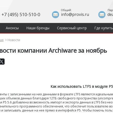
Общий:
Пар
+7 (495) 510-510-0
info@provis.ru
de
Анонсы
Наши бренды
Сервисный центр
Где купить
ная
>
Новости
вости компании Archiware за ноябрь
Как использовать LTFS в модуле P5 
енты с записанными на них данными в формате LTFS являются идеальны
их объемов данных благодаря 12ТБ свободного пространства (uncompres
и P5 5.6 добавлена возможность импорт и экспорта данных в LTFS без н
нительного программного обеспечения, что обеспечит пользователю воз
 и записывать данные на нее прямо в интерфейсе P5. Чтобы помочь поль