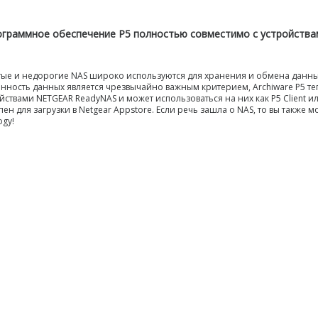
граммное обеспечение P5 полностью совместимо с устройства
ые и недорогие NAS широко используются для хранения и обмена данны
нность данных является чрезвычайно важным критерием, Archiware P5 т
йствами NETGEAR ReadyNAS и может использоваться на них как P5 Client или
пен для загрузки в Netgear Appstore. Если речь зашла о NAS, то вы также 
ogy!