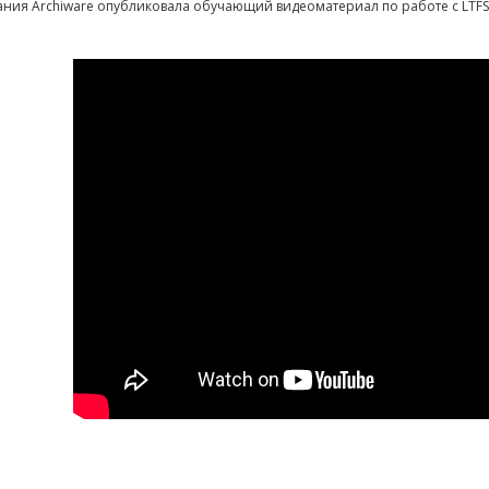
ния Archiware опубликовала обучающий видеоматериал по работе с LTFS 