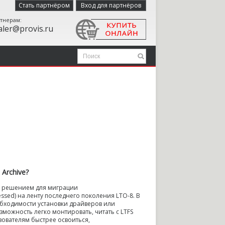
Стать партнёром
Вход для партнёров
тнерам:
aler@provis.ru
Archive?
м решением для миграции
sed) на ленту последнего поколения LTO-8. В
еобходимости установки драйверов или
можность легко монтировать, читать с LTFS
зователям быстрее освоиться,