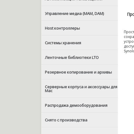
Управление медиа (MAM, DAM)
Про
Host контроллеры
Прост
сохра
устро
Системы хранения
досту
Synol
Ленточные библиотеки LTO
Резервное копирование и архивы
Серверные корпуса и аксессуары для
Mac
Распродажа демооборудования
Снято с производства