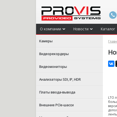
О компании
Новости
Каталог
Камеры
Глав
Но
Видеорекордеры
Видеомониторы
Анализаторы SDI, IP, HDR
Платы ввода-вывода
LTO л
больш
Внешние PCIe-шасси
верси
допол
ленты