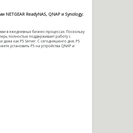
ми NETGEAR ReadyNAS, QNAP и Synology.
ми в ежедневных бизнес-процессах. Поскольку
еперь полностью поддерживает работу с
 даже как P5 Server. С сегодняшенго дня, P5
можете установить P5 на устройства QNAP и