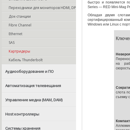
быстро и появляется п
Series — RED
Mini-Mag
Pr
Переходники для мониторов HDMI, DP
Обладая двумя слот
Док-станции
сертифицированный ко
Windows или Linux с пор
Fibre Channel
Ethernet
Ключе
SAS
Картридеры
Неверо
Перено
Кабель Thunderbolt
на раб
скорост
Аудиооборудование и ПО
Автоматизация телевещания
Сократ
слота п
съемку с
Управление медиа (MAM, DAM)
Host контроллеры
Компак
Аллюмин
Системы хранения