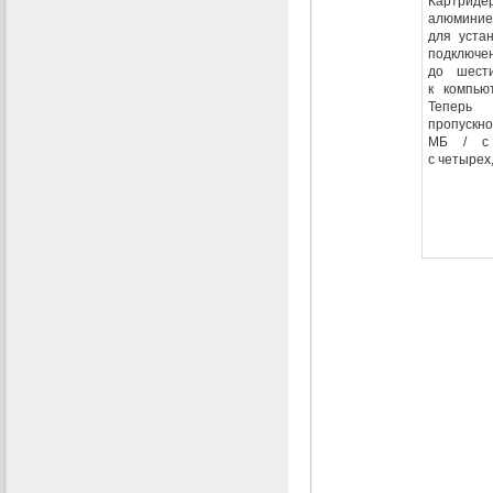
Картрид
алюминие
для устан
подключе
до шест
к компью
Теперь 
пропускно
МБ / с 
с четырех