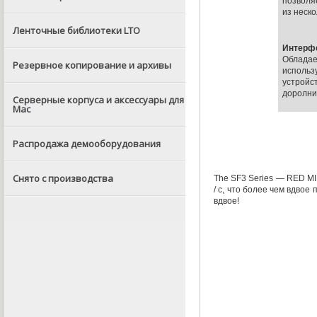
позволя
из неско
Ленточные библиотеки LTO
Интерф
Обладае
Резервное копирование и архивы
исполь
устр
доролни
Серверные корпуса и аксессуары для
Mac
Распродажа демооборудования
Снято с производства
The SF3 Series — RED
MI
/ с
,
что более чем вдвое 
вдвое!