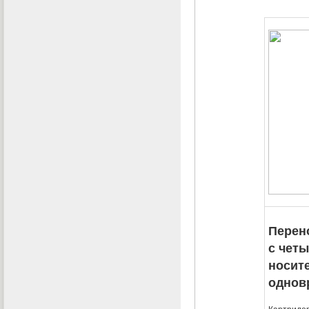
Перен
с чет
носит
однов