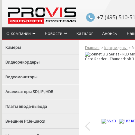
+7 (495) 510-5
О компании
Новости
Каталог
Анонсы
Наш
Камеры
Главная
>
Картридеры
>
So
Видеорекордеры
Видеомониторы
Анализаторы SDI, IP, HDR
Платы ввода-вывода
Внешние PCIe-шасси