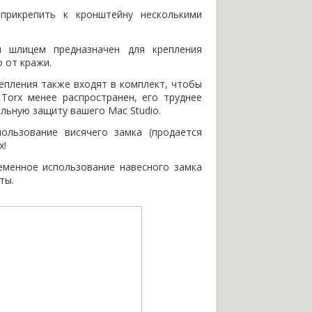
рикрепить к кронштейну несколькими
м шлицем предназначен для крепления
 от кражи.
репления также входят в комплект
,
чтобы
т Torx менее распространен
,
его труднее
льную защиту вашего Mac Studio.
ользование висячего замка
(
продается
х!
менное использование навесного замка
ты.