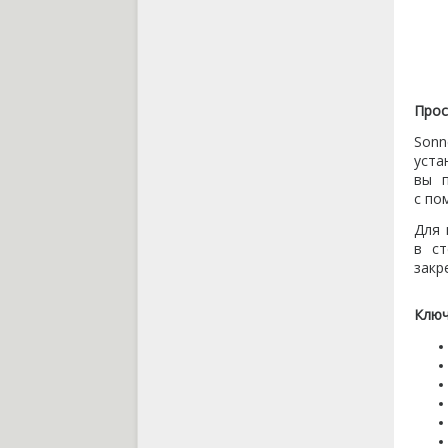
Прос
Sonn
уста
вы п
с по
Для 
в ст
закр
Ключ