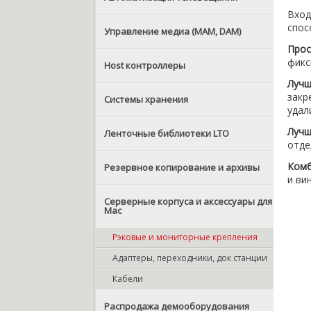
Вхо
спос
Управление медиа (MAM, DAM)
Про
фикс
Host контроллеры
Лучш
закр
Системы хранения
удал
Луч
Ленточные библиотеки LTO
отде
Комб
Резервное копирование и архивы
и ви
Серверные корпуса и аксессуары для
Mac
Рэковые и мониторные крепления
Адаптеры, переходники, док станции
Кабели
Распродажа демооборудования