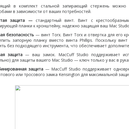
дящий в комплект стальной запирающий стержень можно п
обами в зависимости от ваших потребностей.
стая защита —
стандартный винт. Винт с крестообразны
ирующей планки к кронштейну
,
надежно защищая ваш Mac Studio
ая безопасность
— винт Torx. Винт Torx и отвертка для его к
епить запорную планку вместо винта Phillips. Поскольку вин
ить без подходящего инструмента
,
что обеспечивает дополните
шая защита
— ваш замок. MacCuff Studio поддерживает исп
льно) для защиты вашего Mac Studio — ключ только у вас в рука
инированная защита
— MacCuff Studio поддерживает одновре
нтового или тросового замка Kensington для максимальной защи