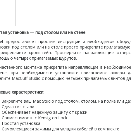
тая установка — под столом или на стене
et предоставляет простые инструкции и необходимое обору
новки под столом или на столе просто прикрепите прилагаему
рикрепляете кронштейн. Просверлите направляющие отверс
мощью четырех прилагаемых шурупов.
настенного монтажа прикрепите направляющие в необходимое
ене
,
при необходимости установите прилагаемые анкеры д
епите MacCuff Studio с помощью четырех прилагаемых винтов дл
евые характеристики:
Закрепите ваш Mac Studio под столом
,
столом
,
на полке или да
Сделан из стали
Обеспечивает надежную защиту от кражи
Совместимость с Kensigton Lock
Простая установка
Cамоклеящиеся зажимы для укладки кабелей в комплекте