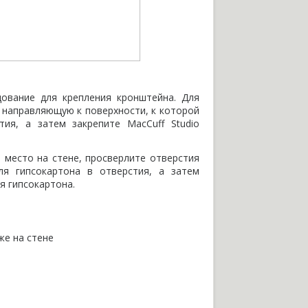
дование для крепления кронштейна. Для
ю направляющую к поверхности
,
к которой
тия
,
а затем закрепите MacCuff Studio
 место на стене
,
просверлите отверстия
ля гипсокартона в отверстия
,
а затем
я гипсокартона.
же на стене