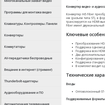
Многоканальный захват видео
Конвертер видео- и аудиос
Программы для монтажа видео
Конвертер Hi5 Fiber преоб
нм
(
разъем типа ST), в ф
транслируется
на HDMI-вы
Клавиатуры. Контроллеры. Панели
Fiber имеет двухканальны
Ключевые особен
Конвертеры
Преобразование HD/
Коммутаторы
Поддержка одномодо
Поддержка всех
HDM
Два дополнительны
AV-передатчики беспроводные
Конфигурирования у
Поддержка стандарта
В комплект входит 
Вещание в интернет (стриминг)
Технические хар
Thunderbolt-адаптеры
Входы
Оптоволоконный
ST
Аудиооборудование и ПО
Поддерживаемые форматы 
Автоматизация телевещания