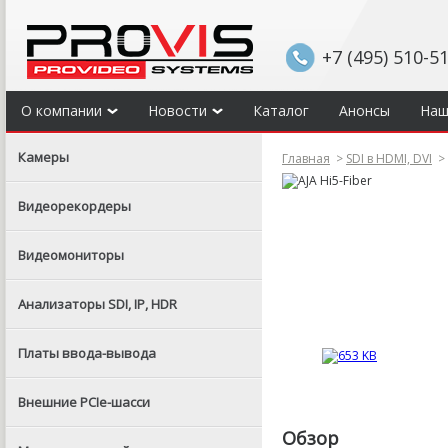
+7 (495) 510-5
О компании
Новости
Каталог
Анонсы
Наш
Камеры
Главная
>
SDI в HDMI, DVI
>
Видеорекордеры
Видеомониторы
Анализаторы SDI, IP, HDR
Платы ввода-вывода
Внешние PCIe-шасси
Обзор