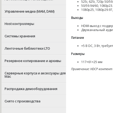
525i
,
625i
,
720p 50/59
50/59.94/60
,
1080p23
1080p25
,
1080p29.97
,
Управление медиа (MAM, DAM)
Выходы
Host контроллеры
HDMI-выход
с подде
Двухканальный ауди
Системы хранения
Питание
+5 В DC
,
3 Вт
,
требует
Ленточные библиотеки LTO
Размеры
Резервное копирование и архивы
117×61×25 мм
Примечание:
HDCP-контент
Серверные корпуса и аксессуары для
Mac
Распродажа демооборудования
Снято с производства